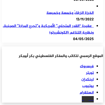
الخرزة الزرقاءُ وخمسة وخميسة
13/11/2022
عقيدة “القدر المتجلي” الأمريكية و”تجرع المرارة” الصينية،
ونظرية التناغم (الكونشيرتو)
04/05/2025
الموقع الرسمي للكاتب والمفكر الفلسطيني بكر أبوبكر
فيسبوك
تويتر
لينكدإن
يوتيوب
انستقرام
سكريبد