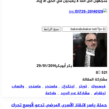
متجهون الى الله لا يعبدون في الحق الا إياه.
نسخ الرابط
بكر أبوبكر
29/01/2014
0
521
مشاركة المقالة
فيسبوك
تويتر
لينكدإن
ماسنجر
ماسنجر
واتساب
تيلقرام
مشاركة عبر البريد
طباعة
حملة ياسر لانقاذ الآسرى المرضى تدعو لأوسع تحرك