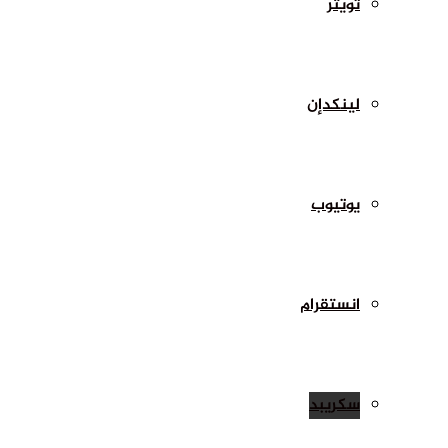
تويتر
لينكدإن
يوتيوب
انستقرام
سكريبد