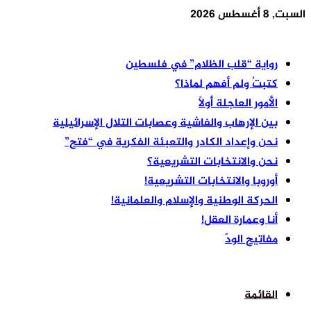
السبت, 8 أغسطس 2026
أخر الأخبار
رواية “قلب الظلام” في فلسطين
كتبتُ ولم أفهم لماذا؟
الأمور العاجلة أولًا
بين الإرهاب والفاشية وعصابات التلال الإسرائيلية
نحن وإعداد الكادر والتعبئة الفكرية في “فتح”
نحن والانتخابات التشريعية؟
أوروبا والانتخابات التشريعية!
الحركة الوطنية والإسلام والعلمانية!
أنا وعمارة العقل!
مفاتيح الودّ
القائمة