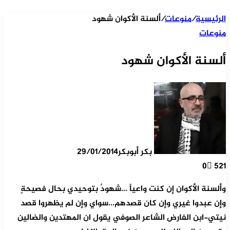
الرئيسية
/
منوعات
/
ألسنة الأكوان شهود
منوعات
ألسنة الأكوان شهود
بكر أبوبكر
29/01/2014
0
521
وألسنة الأكوان إن كنت واعياً …شهودٌ بتوحيدي بحال فصيحةٍ
وإن عبدوا غيري وإن كان قصدهم…سواي وإن لم يظهروا قصد
نيتي-ابن الفارض الشاعر الصوفي يقول ان المهتدين والضالين