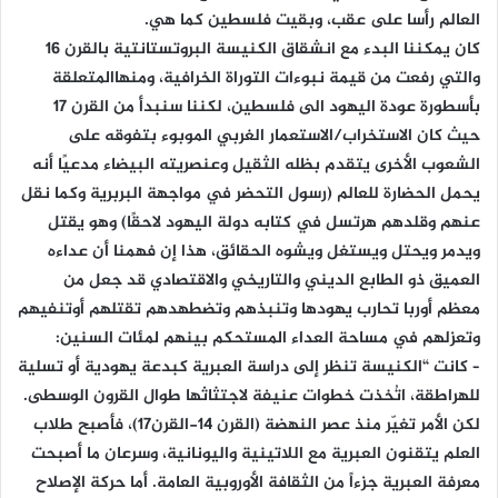
العالم رأسا على عقب، وبقيت فلسطين كما هي.
كان يمكننا البدء مع انشقاق الكنيسة البروتستانتية بالقرن 16
والتي رفعت من قيمة نبوءات التوراة الخرافية، ومنهاالمتعلقة
بأسطورة عودة اليهود الى فلسطين، لكننا سنبدأ من القرن 17
حيث كان الاستخراب/الاستعمار الغربي الموبوء بتفوقه على
الشعوب الأخرى يتقدم بظله الثقيل وعنصريته البيضاء مدعيًا أنه
يحمل الحضارة للعالم (رسول التحضر في مواجهة البربرية وكما نقل
عنهم وقلدهم هرتسل في كتابه دولة اليهود لاحقًا) وهو يقتل
ويدمر ويحتل ويستغل ويشوه الحقائق، هذا إن فهمنا أن عداءه
العميق ذو الطابع الديني والتاريخي والاقتصادي قد جعل من
معظم أوربا تحارب يهودها وتنبذهم وتضطهدهم تقتلهم أوتنفيهم
وتعزلهم في مساحة العداء المستحكم بينهم لمئات السنين:
– كانت “الكنيسة تنظر إلى دراسة العبرية كبدعة يهودية أو تسلية
للهراطقة، اتُخذت خطوات عنيفة لاجتثاثها طوال القرون الوسطى.
لكن الأمر تغيّر منذ عصر النهضة (القرن 14-القرن17)، فأصبح طلاب
العلم يتقنون العبرية مع اللاتينية واليونانية، وسرعان ما أصبحت
معرفة العبرية جزءاً من الثقافة الأوروبية العامة. أما حركة الإصلاح