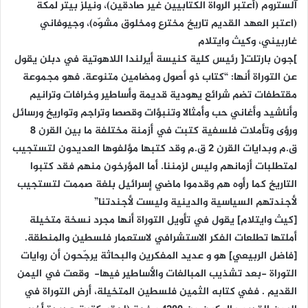
آلستروم (أعتبر الرواة الكتابيين غير صادقين)، ونيلز بيتر لمكة
(اعتبر العهد القديم تاريخ مخترع ومخلوق مشوّه)، وجيوفاني
غاربيني، وكيث وايتلام
]جون بارتلت[ رئيس كلية كنيسة أيرلندا اللاهوتية في دبلن يقول
عن التوراة أنها: “كتاب ذو أصول ومضامين متنوعة. فهو مجموعة
مقتطفات تضم شرائع يهودية قديمة وأساطير وخرافات وترانيم
وأناشيد وأغاني حب وأمثالا وتنبؤات وقصصا وتراجم وتواريخ ورسائل
ورؤى وتأملات فلسفية كتبت في أزمنة مختلفة ما بين القرن 8
ق.م وبدايات القرن 2 ق.م وقد كتبها مؤلفوها العديدون لتستجيب
لمتطلبات أزمانهم وليس لزمننا. أما المؤرخون منهم فقد كتبوا
التاريخ كما رأوه هم وقدموا ماضي إسرائيل بلغة صممت لتستجيب
لأجندتهم السياسية والدينية وليست لأجندتنا”
[كيث وايتلام] يقول في تأويل التوراة أنها مجرد نسخة متخيلة
أملتها تطلعات الفكر الاستشرافي لاستعمار فلسطين والمنطقة.
[فاضل الربيعي] هو و عديد المفكرين والبحاثة يرجّحون أن روايات
التوراة -بعد تشذيب المبالغات والأساطير فيها- وقعت في اليمن
القديم . ففي كتابه الثمين فلسطين المتخيلة، أرض التوراة في