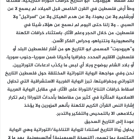
لقد أسقط “هيرودوت” أبو التاريخ خرافات التوراة التاريخية، فعندما
وطأ أرض فلسطين في القرن الخامس قبل الميلاد لم يسمع لا عن
أورشليم ولا عن يهوذا، ولا عن هدم الهيكل ولا عن “اسرائيل” ولا
السبي .. ولا زلنا حتى اليوم لم نسمع عن هؤلاء شيئا في
فلسطين، من خلال الحجر وعلم الآثار، باستثناء خرافات الكهنة
والصهيونية ونتنياهو، وحراس الفكر الآسن.
و”هيرودوت” المسمى ابو التاريخ هو من أشار لفلسطين البلد أو
فلسطين الاقليم المحدد جغرافيا وأحيانا ضمن سوريا-جنوب سوريا،
أو بلاد الشام بوضوح وبلا أي لبس ما يكذّب ادعاءات التوراتيين.
نحن وفي مواجهة الرواية التوراتية المختلقة حول فلسطين التاريخ
التوراتي وجغرافيتها، تبرز الرواية الغربية الاستشراقية التي تحاول
اسقاط خرافات التناخ/التوراة على الآثار، في مقابل الرواية العربية
الاسلامية المتأثرة في كثير من مفاصلها بأحداث التوراة! رغم تكرار
إشارة النص القرآن الكريم للكهنة بأنهم المزورين ولا يؤخذ
بكلامهم، الا بالتمحيص والتفكير والتدبر.
عودة إلى التاريخ السحيق
يحاول رُواة التاريخ استنادا للرواية التناخية/التوراتية وهي الرواية
المكتوبة بما تسمى [النسخة السبعينية] أوالسبعونية بعد ما لا