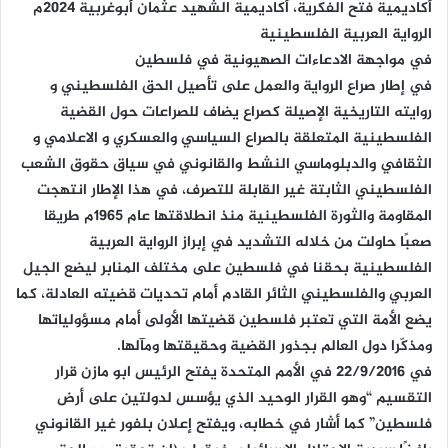
أكاديمية فتح الفكرية، أكاديمية الشهيد عثمان أبوغربية 2024م
الرواية العربية الفلسطينية
في مواجهة الادعاءات الصهيونية في فلسطين
في إطار صراع الرواية والعمل على تأصيل الحق الفلسطيني و
روايته التاريخية الإصيلة كصراع يضاف للصراعات حول القضية
الفلسطينية المتعلقة بالصراع السياسي والعسكري و الاعلامي و
الثقافي والدبلوماسي النشط والقانوني في سياق حقوق الشعب
الفلسطيني الثابتة غير القابلة للتصرف، في هذا الإطار انتهجت
المقاومة والثورة الفلسطينية منذ انطلاقتها عام 1965م طريقا
صعبًا حاولت من خلاله التشديد في إبراز الرواية العربية
الفلسطينية بحقنا في فلسطين على مختلف المنابر ليضع الجيل
العربي والفلسطيني الثائر القادم أمام تحديات قضيته العادلة، كما
يضع الأمة التي تعتبر فلسطين قضيتها الأولى أمام مسؤولياتها
ومذكّرا دول العالم بجذور القضية وحقيقتها ومآلها.
في 22/9/2016 في الأمم المتحدة يفتح الرئيس ابو مازن قرار
التقسيم “وهو القرار الوحيد الذي يؤسس لدولتين على أرض
فلسطين” كما أشار في خطابه، ويفتح إعلان بلفور غير القانوني