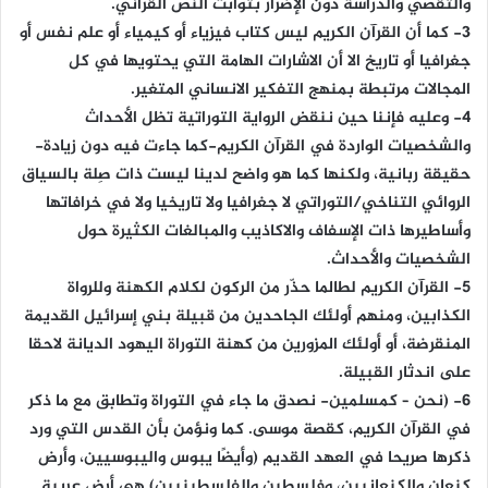
والتقصي والدراسة دون الإضرار بثوابت النص القرآني.
3- كما أن القرآن الكريم ليس كتاب فيزياء أو كيمياء أو علم نفس أو
جغرافيا أو تاريخ الا أن الاشارات الهامة التي يحتويها في كل
المجالات مرتبطة بمنهج التفكير الانساني المتغير.
4- وعليه فإننا حين ننقض الرواية التوراتية تظل الأحداث
والشخصيات الواردة في القرآن الكريم-كما جاءت فيه دون زيادة-
حقيقة ربانية، ولكنها كما هو واضح لدينا ليست ذات صِلة بالسياق
الروائي التناخي/التوراتي لا جغرافيا ولا تاريخيا ولا في خرافاتها
وأساطيرها ذات الإسفاف والاكاذيب والمبالغات الكثيرة حول
الشخصيات والأحداث.
5- القرآن الكريم لطالما حذّر من الركون لكلام الكهنة وللرواة
الكذابين، ومنهم أولئك الجاحدين من قبيلة بني إسرائيل القديمة
المنقرضة، أو أولئك المزورين من كهنة التوراة اليهود الديانة لاحقا
على اندثار القبيلة.
6- (نحن – كمسلمين- نصدق ما جاء في التوراة وتطابق مع ما ذكر
في القرآن الكريم، كقصة موسى. كما ونؤمن بأن القدس التي ورد
ذكرها صريحا في العهد القديم (وأيضًا يبوس واليبوسيين، وأرض
كنعان والكنعانيين، وفلسطين والفلسطينيين) هي أرض عربية