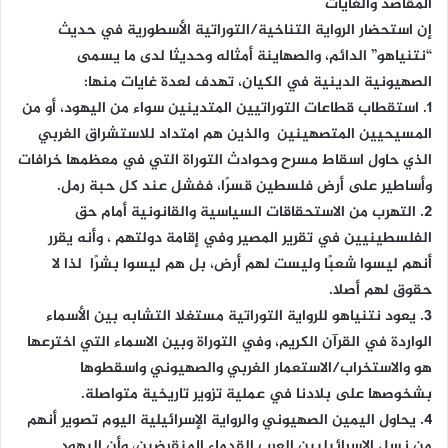
المقاصد والغايات
إن استحضار الرواية التناخية/التوراتية الأسطورية في حديث
“نتنياهو” الدائم، والصهاينة أمثاله وحديثا لدى ما يسمى
الصهيونية الدينية في الكيان، تهدف لعدة غايات منها:
1. استقطاب قطاعات التوراتيين المتدينين سواء من اليهود، أو من
المسيحيين المتصهينين والذين هم امتداد للاستشراق الغربي
الذي حاول اسقاط مسرح وحوادث التوراة التي في معظمها خرافات
وأساطير على أرض فلسطين قسرًا، ففشل عند كل حبة رمل.
2. التهرب من الاستحقاقات السياسية والقانونية أمام حق
الفلسطينيين في تقرير المصير وفي إقامة دولتهم ، وأنه يقرر
أنهم ليسوا شعبًا وليست لهم أرض، بل هم ليسوا بشرًا لذا لا
حقوق لهم أصلا.
3. يعود نتنياهو للرواية التوراتية مستغلا التشابه بين الأسماء
الواردة في القرآن الكريم، وفي التوراة وبين الاسماء التي اخترعها
هو والاستخراب/الاستعمار الغربي والصهيوني واسقطوها
بشخوصها على بلادنا في عملية تزوير تاريخية متواصلة.
4. يحاول اليمين الصهيوني والرواية الإسرائيلية اليوم تصوير أنهم
من نسل الاسرائيليين العرب القدماء المنقرضين، وأن اليهود