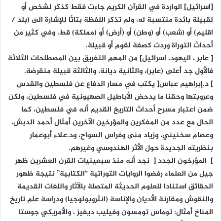
[اسرائيل] الواردة في القرآن الكريم جاءت فقط كذكر لشخص أو
لقبيلة بائدة منتسبة له، ولم تذكر اللفظة بتاتًا للإشارة الى (بلد /
اقليم) أو (شعب) أو (وطن) أو (أرض) أو (مملكة) قط، وفي كثير من
أحداث التوراة وردت كصفة لقوم أو قبيلة.
[ عابر ، اليهود، اسرائيل] من المهم التفريق بين المصطلحات الثلاثة
فالأول جد أعلى (عابر)، والثانية ديانة، والثالثة قبيلة منقرضة.
] د.إبراهيم عباس[ يكتب في مسار الدفاع عن فلسطين والقدس
وعروبتها وحقنا ما يدحض الأباطيل الصهيونية في فلسطين، ولكن
ضمن اعتبار مسرح أحداث التاريخ القديم أنه في فلسطين، كما
الحال مع عدد من المفكرين والمؤرخين الآخرين أمثال أحمد الدبش،
وعصام سخنيني، وزياد منى وفراس السواح، ود.علاء أبوعمار
بنظريته الجديدة حول الأثر الهندوسي وغيرهم.
] المؤرخون الجدد [ نجد أنه منذ سبعينيات القرن العشرين ظهر
جيل من العلماء رفضوا الروايات التوراتية “الكتابية” نتيجة ظهور
الحقائق استنادا للعلوم الحديثة المتصلة بالآثار واللغات القديمة
والنقوش ومقارنة الأديان والإناسة (انثروبولوجيا) ودراسة علم تاريخ
المناخ أمثال: توماس تومسون وفيليب ديفيز ، والأمريكي جوستا