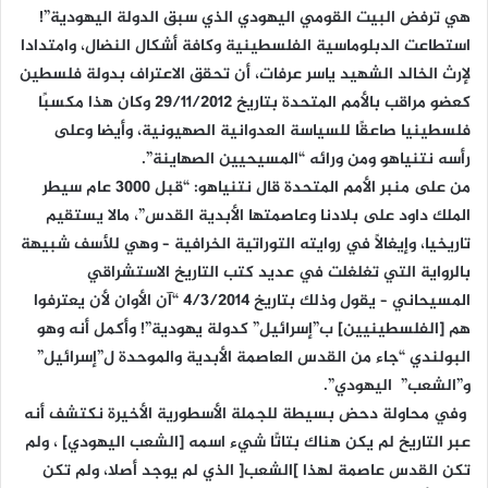
هي ترفض البيت القومي اليهودي الذي سبق الدولة اليهودية”!
استطاعت الدبلوماسية الفلسطينية وكافة أشكال النضال، وامتدادا
لإرث الخالد الشهيد ياسر عرفات، أن تحقق الاعتراف بدولة فلسطين
كعضو مراقب بالأمم المتحدة بتاريخ 29/11/2012 وكان هذا مكسبًا
فلسطينيا صاعقًا للسياسة العدوانية الصهيونية، وأيضا وعلى
رأسه نتنياهو ومن ورائه “المسيحيين الصهاينة”.
من على منبر الأمم المتحدة قال نتنياهو: “قبل 3000 عام سيطر
الملك داود على بلادنا وعاصمتها الأبدية القدس”، مالا يستقيم
تاريخيا، وإيغالاً في روايته التوراتية الخرافية – وهي للأسف شبيهة
بالرواية التي تغلغلت في عديد كتب التاريخ الاستشراقي
المسيحاني – يقول وذلك بتاريخ 4/3/2014 “آن الأوان لأن يعترفوا
هم [الفلسطينيين] ب”إسرائيل” كدولة يهودية”! وأكمل أنه وهو
البولندي “جاء من القدس العاصمة الأبدية والموحدة ل”إسرائيل”
و”الشعب” اليهودي”.
وفي محاولة دحض بسيطة للجملة الأسطورية الأخيرة نكتشف أنه
عبر التاريخ لم يكن هناك بتاتًا شيء اسمه [الشعب اليهودي] ، ولم
تكن القدس عاصمة لهذا ]الشعب[ الذي لم يوجد أصلا، ولم تكن