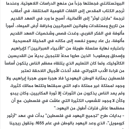
البروتستانتي فجعلتها جزءاً من منهج الدراسات اللاهوتية. وعندما
تُرجم الكتاب المقدس إلى اللغات القومية المختلفة، في أعقاب
ترجمة “مارتن لوثر” إلى الألمانية، أصبح ما ورد في العهد القديم
من تاريخ ومعتقدات وقوانين العبرانيين وخرافة أرض الميعاد، أموراً
مألوفة في الفكر الغربي، وغدت قصص وشخصيات العهد القديم
مألوفة، بل عاد يسوع نفسه إلى مكانه في المخيلة المسيحية
باعتباره نهاية سلسلة طويلة من “الأنبياء العبرانيين”! كإبراهيم
وإسحاق ويعقوب! الذين صاروا محلاً للتبجيل بديلاً من القديسين
الكاثوليك. ولما كان التعليم الذي يتلقاه معظم الناس يتكون أساساً
من قراءة الأدب التوراتي، فقد أخذت الأجيال اللاحقة تعتبر
فلسطين بمثابة الوطن اليهودي! فلا هجرة سوى هجرة إبراهيم، ولا
وجود لمملكة غير مملكة داود التي سبقتها وتلتها ممالك كثيرة،
ولم يعد الناس يذكرون من الثورات إلا ثورة المكابيين، وكان يبدو
وكأن لا وجود للشعوب الكثيرة التي عاشت في فلسطين، مع أن
معظمها عاش فترات أطول من اليهود.”
– بدايات طرح “تجميع اليهود في فلسطين” بدأت في عهد “آرثور
كرومويل”، الذي وعد اليهود بالوطن في عام 1655، وتقول ريجينا