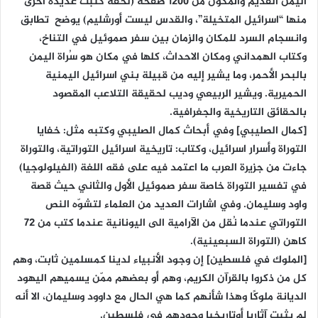
اليمن القديم والمكون من 1200 صفحة (لحقه كتبت عديدة أخرى
منها “اسرائيل المتخيلة”، والقدس ليست أورشليم) يوضح تطابق
وانسجام السرد للمكان والزمان بين سفر صموئيل في التناخ،
وكتاب الهمداني ومكان الاحداث، كلها في مكان هو سُراة اليمن
بالبحر الأحمر، وما يشير إليه من قبيلة بني اسرائيل اليمنية
الحميرية. ويشير الربيعي وديب لحقيقة التلاعب المقصود
بالحقائق التاريخية والجغرافية.
[كمال الصليبي] وفي أبحاث كمال الصليبي وكتبه مثل: خفايا
التوراة وأسرار اسرائيل، وكتاب: تاريخية اسرائيل التوراتية، والتوراة
جاءت من جزيرة العرب ما اعتمد فيه على فقه اللغة (الفيلولوجيا)
في تفسير التوراة خاصة سفر صموئيل الأول والثاني حيث قصة
واود وسليمان. وفي اشارات العديد من العلماء لتشوّه النص
التوراتي عندما نُقل من الآرامية الى اليونانية عندما كتب من 72
كاهن (التوراة السبعينية).
[الملوك في فلسطين] إن وجود الأنبياء لدينا كمسلمين ثابت، وهم
كل من ذكروا بالقرآن الكريم، وهم أو بعضهم ممّن يسميهم اليهود
الديانة ملوكًا وهذا شأنهم كما هي الحال مع داوود وسليمان، الا أنه
لم يثبت آثاريا أوتاريخيا وجودهم في فلسطين.