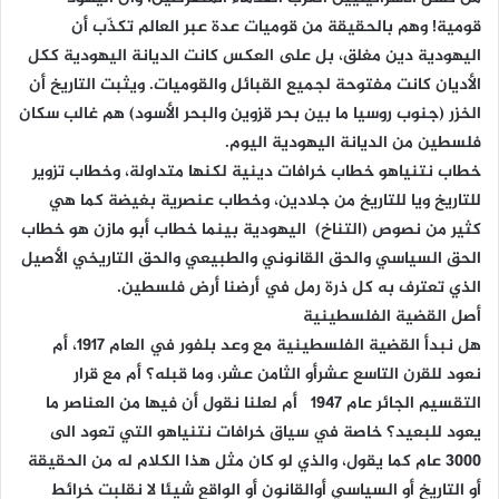
قومية! وهم بالحقيقة من قوميات عدة عبر العالم تكذّب أن
اليهودية دين مغلق، بل على العكس كانت الديانة اليهودية ككل
الأديان كانت مفتوحة لجميع القبائل والقوميات. ويثبت التاريخ أن
الخزر (جنوب روسيا ما بين بحر قزوين والبحر الأسود) هم غالب سكان
فلسطين من الديانة اليهودية اليوم.
خطاب نتنياهو خطاب خرافات دينية لكنها متداولة، وخطاب تزوير
للتاريخ ويا للتاريخ من جلادين، وخطاب عنصرية بغيضة كما هي
كثير من نصوص (التناخ) اليهودية بينما خطاب أبو مازن هو خطاب
الحق السياسي والحق القانوني والطبيعي والحق التاريخي الأصيل
الذي تعترف به كل ذرة رمل في أرضنا أرض فلسطين.
أصل القضية الفلسطينية
هل نبدأ القضية الفلسطينية مع وعد بلفور في العام 1917، أم
نعود للقرن التاسع عشرأو الثامن عشر، وما قبله؟ أم مع قرار
التقسيم الجائر عام 1947 أم لعلنا نقول أن فيها من العناصر ما
يعود للبعيد؟ خاصة في سياق خرافات نتنياهو التي تعود الى
3000 عام كما يقول، والذي لو كان مثل هذا الكلام له من الحقيقة
أو التاريخ أو السياسي أوالقانون أو الواقع شيئا لا نقلبت خرائط