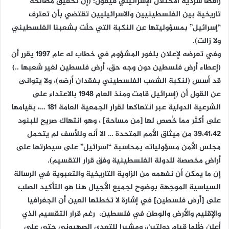
رافضًا سردية الاحتلال الإسرائيلي فيقول: (إن تحقيق مصالحة
تاريخية بين الفلسطينيين والاسرائيليين تقتضي بأن تعترف
“إسرائيل” بمسؤوليتها عن النكبة التي حلّت بشعبنا الفلسطيني
ولا زالت).
وفي تعرضه لإعلان بلفور المشؤوم في خطاب له عام 1997 يقرر أن
(إعطاء أرض فلسطين دون وجه حق، أرض فلسطين لغير شعبها ..)
قد أسس (لنكبة الشعب الفلسطيني بفقدان أرضه)، ولا يتوانى
عن القول أن (إسرائيل قامت ومنذ العام 1948 بالاعتداء على
الشرعية الدولية عبر انتهاكها لقرار الجمعية العامة 181 …، بقيامها
على أكثر مما خُصص لها [من مساحة] ، وهو انتهاك صريح للبنود
39،41،42 من ميثاق الأمم المتحدة … الا أنه وللأسف لم يتحمل
مجلس الأمن مسؤولياته بمحاسبة “اسرائيل” على سيطرتها على
أراضٍ مخصصة للدولة الفلسطينية وفق قرار التقسيم).
إن ما يمكن أن نفهمه من الزاوية التاريخية والتعبوية في الرسالة
السياسية الموجهة بوضوح لجميع الأجيال هنا هو التأكيد الصلب
على [أرض فلسطين] في إشارة لا تخطئها العين أن الجغرافيا
والإقليم والأرض والوطن في فلسطين، رغم قرار التقسيم الذي
أعلن ظُلما قيام دولتين، ومشيرا للتعدي الصهيوني حتى على