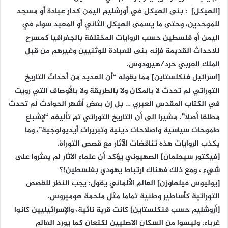
[الهيكل] : بنى الهيكل في أورشليم اليمن كدار عبادة أو مسجد
للموحدين، وحتى ما يسمى الهيكل الثاني أو المعبد سواء في
اليمن أو فلسطين حسب الروايات المختلفة بالجغرافيا كمسرح
للاحداث القديمة فإنه بنى للعبادة للوثنيين وغيرهم من قبل
الملك العربي حرد/هيرودوس.
[اسرائيل فنكلستاين] مما يقوله “أن العديد من أحداث التاريخ
التوراتي لم تحدث لا بالمكان ولا بالطريقة ولا بالأوصاف التي رويت
في الكتاب المقدس العبري … بل إن بعض أشهر الحوادث لم تحدث
مطلقا أصلا”. مشيرا الى أن التاريخ التوراتي تم تأليفه “لإشباع
طموحات سياسية واصلاحات دينية وتبريرات أيديولوجية”، وما
يكذب الروايات هذه تناقضات الآثار مع قصص التوراة.
[فيكتور سيجلمان] الصهيوني يؤكد أن علماء الآثار لم يعثروا على
شيء ، ومع ذلك فهناك ارتباط يهودي بفلسطين!؟
[يوليوس فيلهاوزن] العالم الألماني يقول: يجب النظر للقصص
التوراتية كأساطير وطنية تماما مثل ملحمة هوميروس.
[أروشليم حسب فنكلستاين] كانت قرية نائية، والإسرائيليين كانوا
غرباء، وليسوا من السكان الاصليين لكنعان كما يورد العالم