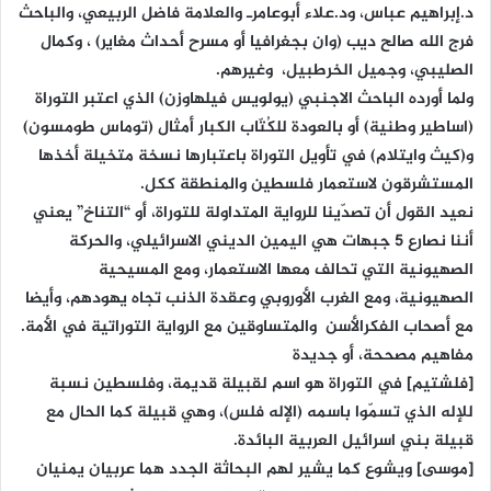
د.إبراهيم عباس، ود.علاء أبوعامرـ والعلامة فاضل الربيعي، والباحث
فرج الله صالح ديب (وان بجغرافيا أو مسرح أحداث مغاير) ، وكمال
الصليبي، وجميل الخرطبيل، وغيرهم.
ولما أورده الباحث الاجنبي (يولويس فيلهاوزن) الذي اعتبر التوراة
(اساطير وطنية) أو بالعودة للكُتّاب الكبار أمثال (توماس طومسون)
و(كيث وايتلام) في تأويل التوراة باعتبارها نسخة متخيلة أخذها
المستشرقون لاستعمار فلسطين والمنطقة ككل.
نعيد القول أن تصدّينا للرواية المتداولة للتوراة، أو “التناخ” يعني
أننا نصارع 5 جبهات هي اليمين الديني الاسرائيلي، والحركة
الصهيونية التي تحالف معها الاستعمار، ومع المسيحية
الصهيونية، ومع الغرب الأوروبي وعقدة الذنب تجاه يهودهم، وأيضا
مع أصحاب الفكرالأسن والمتساوقين مع الرواية التوراتية في الأمة.
مفاهيم مصححة، أو جديدة
[فلشتيم] في التوراة هو اسم لقبيلة قديمة، وفلسطين نسبة
للإله الذي تسمّوا باسمه (الإله فلس)، وهي قبيلة كما الحال مع
قبيلة بني اسرائيل العربية البائدة.
[موسى] ويشوع كما يشير لهم البحاثة الجدد هما عربيان يمنيان