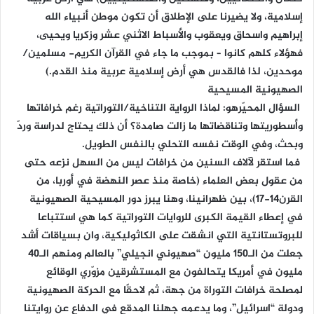
إسلامية، ولا يضيرنا على الإطلاق أن تكون موطن أنبياء الله
إبراهيم واسحاق ويعقوب والأسباط الاثني عشر وزكريا ويحيى،
فهؤلاء كلهم كانوا – بموجب ما جاء في القرآن الكريم- مسلمين/
موحدين، لذا فالقدس هي أرض إسلامية عربية منذ القدم.)
الصهيونية المسيحية
السؤال المحيّرهو: لماذا الرواية التناخية/التوراتية رغم خرافاتها
وأسطوريتها وتناقضاتها ما زالت صامدة؟ أن ذلك يحتاج لدراسة وردّ
وبحث، وفي الوقت نفسه التحلي بالنفس الطويل.
فما استقر لآلاف السنين من خرافات ليس من السهل نزعه حتى
من عقول بعض العلماء (خاصة منذ عصر النهضة في أوربا، من
القرن14-17)، بين ظهرانينا، وهنا يبرز دور المسيحية الصهيونية
في إعطاء القيمة الكبرى للروايات التوراتية كما هي استتباعا
للبروتستانتية التي انشقت على الكاثوليكية، وان بسياقات أشد
جعلت من الـ150 مليون “صهيوني انجيلي” بالعالم ومنهم الـ40
مليون في أمريكا يتحالفون مع المستشرقين مزوّري الوقائع
لمصلحة خرافات التوراة من جهة، ثم لاحقًا مع الحركة الصهيونية
ودولة “اسرائيل”، وما يدعمه جهلنا المدقع في الدفاع عن روايتنا