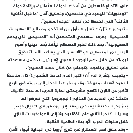
على اقتطاع فلسطين من أملاك الدولة العثمانية، وإقامة دولة
“كومنويلث” لليهود في فلسطين، وتحقيق آمال “ما قبل الألفية
الثالثة” التي لخصها في كتابه “عودة المسيح”.
– تيودور هرتزل/هرتسل هو أول من استخدم مصطلح “الصهيونية
المسيحية” وعرف المسيحي المتصهين أنه “المسيحي الذي يدعم
الصهيونية”، بعد ذلك تطور المصطلح ليأخذ بُعدا دينيا وأصبح
المسيحي المتصهين هو “الانسان الذي يساعد الله! لتحقيق
نبوءته من خلال دعم الوجود العضوي لإسرائيل، بدلا من مساعدته
على تحقيق برنامجه الإنجيلي من خلال جسد المسيح”.
– يتوجب الإشارة الى أن (التيار العام (خاصة الشعبي)) كان مناهضًا
لليهود لأسباب معروفة. وقد وصل هذا العداء إلى ذروته في الربع
الأخير من القرن التاسع عشروحتى نهاية الحرب العالمية الثانية،
متمثلاً في العديد من المذابح (البوجروم) التي تعرضوا لها
بدءًامذبحة كيتشنيف في روسيا إثر تورطهم في اغتيال قيصر
روسيا اسكندر الثاني عام (1881) وصولا إلى الهولوكوست النازي
خلال سنوات الحرب الأوربية/العالمية الثانية.
– وقد حقق لهم الاستقرار في شرق أوروبا في البداية أجواء الأمن