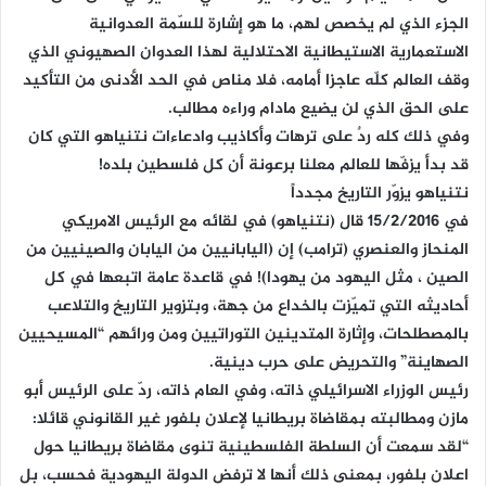
الجزء الذي لم يخصص لهم، ما هو إشارة للسّمة العدوانية
الاستعمارية الاستيطانية الاحتلالية لهذا العدوان الصهيوني الذي
وقف العالم كلّه عاجزا أمامه، فلا مناص في الحد الأدنى من التأكيد
على الحق الذي لن يضيع مادام وراءه مطالب.
وفي ذلك كله ردٌ على ترهات وأكاذيب وادعاءات نتنياهو التي كان
قد بدأ يزفّها للعالم معلنا برعونة أن كل فلسطين بلده!
نتنياهو يزوّر التاريخ مجدداً
في 15/2/2016 قال (نتنياهو) في لقائه مع الرئيس الامريكي
المنحاز والعنصري (ترامب) إن (اليابانيين من اليابان والصينيين من
الصين ، مثل اليهود من يهودا)! في قاعدة عامة اتبعها في كل
أحاديثه التي تميّزت بالخداع من جهة، وبتزوير التاريخ والتلاعب
بالمصطلحات، وإثارة المتدينين التوراتيين ومن ورائهم “المسيحيين
الصهاينة” والتحريض على حرب دينية.
رئيس الوزراء الاسرائيلي ذاته، وفي العام ذاته، ردّ على الرئيس أبو
مازن ومطالبته بمقاضاة بريطانيا لإعلان بلفور غير القانوني قائلا:
“لقد سمعت أن السلطة الفلسطينية تنوى مقاضاة بريطانيا حول
اعلان بلفور، بمعنى ذلك أنها لا ترفض الدولة اليهودية فحسب، بل