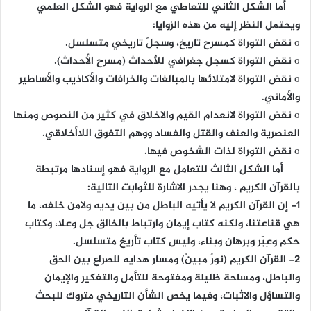
أما الشكل الثاني للتعاطي مع الرواية فهو الشكل العلمي
ويحتمل النظر إليه من هذه الزوايا:
o نقض التوراة كمسرح تاريخ، وسجلّ تاريخي متسلسل.
o نقض التوراة كسجل جغرافي للأحداث (مسرح الأحداث).
o نقض التوراة لامتلائها بالمبالغات والخرافات والأكاذيب والأساطير
والأماني.
o نقض التوراة لانعدام القيم والاخلاق في كثير من النصوص ومنها
العنصرية والعنف والقتل والفساد ووهم التفوق اللاأخلاقي.
o نقض التوراة لذات الشخوص فيها.
أما الشكل الثالث للتعامل مع الرواية فهو إسنادها مرتبطة
بالقرآن الكريم ، وهنا يجدر الاشارة للثوابت التالية:
1- إن القرآن الكريم لا يأتيه الباطل من بين يديه ولامن خلفه، ما
هي قناعتنا، ولكنه كتاب إيمان وارتباط بالخالق جل وعلا، وكتاب
حكم وعِبَر وبرهان وبناء، وليس كتاب تأريخ متسلسل.
2- القرآن الكريم (نورٌ مبينٌ) ومسار هدايه للصراع بين الحق
والباطل، ومساحة ظليلة ومفتوحة للتأمل والتفكير والإيمان
والتساؤل والاثبات، وفيما يخص الشأن التاريخي متروك للبحث