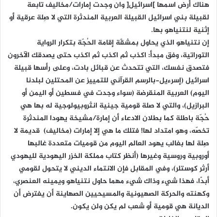
هناك أرض اسمها ]اسرائيل[ وان وجدت إمارات/مخاليف تابعة
لقبيلة بني اسرائيل القبيلة العربية المندثرة التي لا صِلة عرقية أو
إثنية لنتنياهو بها.
إن نتنياهو الذي يحاول بمشقّة إقامة الحُجّة بتكرار الرواية
التوراتية، وفق مبدأ: اكذب ثم اكذب ثم اكذب حتى يصدقك الآخرون
فتصدق نفسك، التي تتحدث عن قبائل بادت، وعلى رأسها قبيلة
اسرائيل (إسرءيل-بالرسم القرآني للتمييز عن المحتلين لبلدنا
اليوم) العربية المنقرضة (سواء وجدت في فسطين أو اليمن أو
البرازيل)، والتي لا صلة قومية جينية انثروبيولوجية له بها هي
حُجّة باطلة كما بطلان الادعاء أن إمارة/مشيخة يهودا المندثرة
تخصّه، وهو امتداد لها! فتلك ما هي إلا إمارات (مخاليف) قديمة لا
صِلة لها بغالب يهود العالم اليوم من قوميات متعددة غالبها
أوروبية وروسية وغيرها (أنظر كتاب مملكة الخزر اليهودية لليهودي
أرثر كوستلر)، وفي المقابل فإن الانتماء الديني لا يتحول لقومي
أبدًا، فهذا شيء وذاك شيء مهما حاول نتنياهو ويمينه العنصري،
وكهنته والحركة الصهيونية والمسيحيين الصهاينة أن يفترض أن
الديانة هي قومية أو شعب لم يكن ولن يكون.