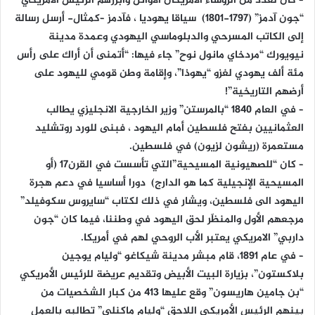
– كان لعدد من الرؤساء الامريكان الأوائل وأبرزهم الرئيس الامريكي
“جون آدمز” (1797-1801) سياقا يهوديا ، فآدمز –كمثال- أرسل رسالة
إلى الكاتب المسرحي والدبلوماسي اليهودي وعمدة مدينة
نيويورك “مردخاي مانول نوح” جاء فيها: “أتمنى أن أراك على رأس
مئة ألف يهودي لغزو “يهوذا”، وإقامة وطن قومي لليهود على
أرضهم التاريخية”!
– في العام 1840 “بالمرستن” وزير الخارجية الانجليزي يطالب
العثمانيين بفتح فلسطين أمام اليهود ، فبنى للورد روتشليد
مستعمرة (ريشون لزيون) في فلسطين.
– كان “للصهيونية المسيحية”التي تأسست في القرن17 (أو
المسيحية الإنجيلية كما هو الدارج) دورا أساسيا في دعم هجرة
اليهود الى فلسطين، ويشار في ذلك لكتاب “سايروس سكوفيلد”
مرجعهم الأول والمنظّر لحق اليهود في وطننا، فيما كان “جون
داربي” الامريكي يعتبر الأب الروحي لهم في أمريكا.
– في عام 1891، قام مبشر مدينة شيكاغو “وليام يوجين
بلاكستون”، بزيارة البيت الأبيض وتقديم عريضة للرئيس الأمريكي
“بن جامين هاريسون” وقع عليها 413 من كبار الشخصيات من
بينهم الرئيس الأمريكي اللاحق “وليام ماكنلي” تطالبه بالعمل