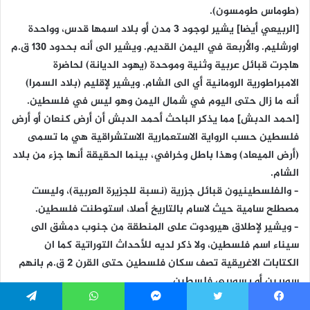
(طوماس طومسون).
[الربيعي أيضا] يشير لوجود 3 مدن أو بلاد اسمها قدس، وواحدة
اورشليم. والأربعة في اليمن القديم. ويشير الى أنه بحدود 130 ق.م
هاجرت قبائل عربية وثنية وموحدة (يهود الديانة) لحاضرة
الامبراطورية الرومانية أي الى الشام. ويشير لإقليم (بلاد السمرا)
أنه ما زال حتى اليوم في شمال اليمن وهو ليس في فلسطين.
[احمد الدبش] مما يذكر الباحث أحمد الدبش أن أرض كنعان أو أرض
فلسطين حسب الرواية الاستعمارية الاستشراقية هي ما تسمى
(أرض الميعاد) وهذا باطل وخرافي، بينما الحقيقة أنها جزء من بلاد
الشام.
– والفلسطينيون قبائل جزرية (نسبة للجزيرة العربية)، وليست
مصطلح سامية حيث لاسام بالتاريخ أصلا، استوطنت فلسطين.
– ويشير لإطلاق هيرودوت على المنطقة من جنوب دمشق الى
سيناء اسم فلسطين، ولا ذكر لديه للأحداث التوراتية كما ان
الكتابات الاغريقية تصف سكان فلسطين حتى القرن 2 ق.م بانهم
سوريين أو بسوريي فلسطين.
حقائق وجدل