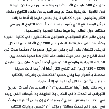
يقل عن 500 عام من الأحداث المدونة فيها، ورغم بطلان الرواية
(من الزاوية التاريخية حيث لم يعد العديد من علماء التاريخ وعلماء
الآثار يفترضون التوراة ككتاب تاريخ يقاس عليه) إلا أنها ما زالت
تمثل المستنقع الذي يَغرِف منه غالب أساتذة التاريخ اليوم في
مختلف دول العالم، بما فيها دولنا العربية والاسلامية.
يقول عالم الآثار الاسرائيلي (اسرائيل فنكلشتاين) في كتابة: التوراة
مكشوفة على حقيقتها، الصادر عام 2001 “إن الأدلة على احتلال
تاريخي لكنعان على أيدي بني اسرائيل معدومة”، ومثلما حدث في
قصة الخروج من مصر حيث كشف علم الآثار هنا فجوة ضخمة بين
الخرافة التوراتية والوضع القائم في أرضنا أرض كنعان بين العامين
(1230 – 1220 ق.م)، كما تنفي الآثار أيضا أن أريحا كانت مدينة
محصنة بالأسوار، وما يقال حسب “فنكلستاين وشريكه بالكتاب
سيلبرمان” عن احتلال أريحا ما هو إلا أسطورة.
وإلى ذلك يقول أيضا “فنكلستاين”: “أن العديد من أحداث التاريخ
التوراتي لم تحدث لا في المكان ولا الطريقة ولا الأوصاف التي رويت
في الكتاب المقدس العبري”، مضيفا “بل إن بعض أشهر الحوادث
في التوراة لم تحدث مطلقا” ومؤكدا أن “قصص وروايات الكتاب