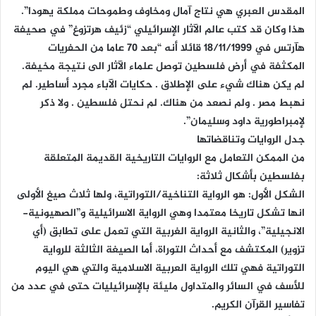
المقدس العبري هي نتاج آمال ومخاوف وطموحات مملكة يهودا”.
هذا وكان قد كتب عالم الآثار الإسرائيلي “زئيف هرتزوغ” في صحيفة
هآرتس في 18/11/1999 قائلا أنه “بعد 70 عاما من الحفريات
المكثفة في أرض فلسطين توصل علماء الآثار الى نتيجة مخيفة.
لم يكن هناك شيء على الإطلاق . حكايات الآباء مجرد أساطير. لم
نهبط مصر . ولم نصعد من هناك. لم نحتل فلسطين . ولا ذكر
لإمبراطورية داود وسليمان”.
جدل الروايات وتناقضاتها
من الممكن التعامل مع الروايات التاريخية القديمة المتعلقة
بفلسطين بأشكال ثلاثة:
الشكل الأول: هو الرواية التناخية/التوراتية، ولها ثلاث صيغ الأولى
انها تشكل تاريخا معتمدا وهي الرواية الاسرائيلية و”الصهيونية-
الانجيلية”، والثانية الرواية الغربية التي تعمل على تطابق (أي
تزوير) المكتشف مع أحداث التوراة، أما الصيغة الثالثة للرواية
التوراتية فهي تلك الرواية العربية الاسلامية والتي هي اليوم
للأسف في السائر والمتداول مليئة بالإسرائيليات حتى في عدد من
تفاسير القرآن الكريم.