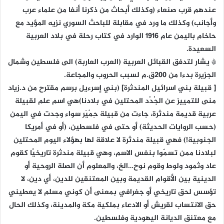
عندهم قرب صنعاء (وكذلك أبحاث من ذكرنا أنفا من علماء عرب
وأجانب) وكذلك ما ورد في مقابلة للباحث السوري نزيه المؤيد مع
حاخام باليمن عام 1916 الوارد في كتاب رحلة في بلاد العربية
السعيدة.
* يشار لتدفق القبائل العربية (العرب العاربة) الى فلسطين وشمال
الجزيرة بدءا من 200ق.م لسبب الحروب والمجاعة.
[ قبيلة بني اسرائيل المندثرة] (بني إسرءيل برسم مقترح من د.زياد
منى للتمييز عن الجُدُد المحتلين في بلادنا)هي اسم علم لقبيلة
عربية قديمة مندثرة، جاءت من قبيلة حِمْيَر سواء وجدت في اليمن
(حسب الروايات الحديثة) أو حتى في فلسطين، (أو في أمريكا
الجنوبية!) فهي قبيلة مندثرة لا علاقة لها بهؤلاء اليوم المحتلين
لبلادنا ممن تسمّوا بنفس الاسم، وهي قبيلة مندثرة تاريخيًا كقوم
عاد وثمود ولوط وقوم نوح…الخ، والمعلوم أن الصلة الروحية أو
الدينية بين الأقوام القديمة وبين المعتنقين للدين، أي دين، لا
تؤسس لحق تاريخي أو جغرافي بمعنى أن كوني مسلم لا يعطيني
حق الانتساب لقريش أو الادعاء بملكية مكة والمدينة، وكذلك الحال
مع معتنق الديانة اليهودية وفلسطين.