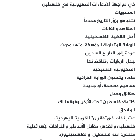
في مواجهة الادعاءات الصهيونية في فلسطين
المحتويات
نتنياهو يزوّر التاريخ مجدداً
المقاصد والغايات
أصل القضية الفلسطينية
الرواية المتداولة المؤسفة، و”هيرودوت”
عودة إلى التاريخ السحيق
جدل الروايات وتناقضاتها
الصهيونية المسيحية
علماء يتحدون الرواية الخرافية
مفاهيم مصححة، أو جديدة
حقائق وجدل
خاتمة: فلسطين تحت الأرض وفوقها لك
الملاحق
عشر نقاط في”قانون” القومية اليهودية.
فلسطين والقدس مقابل الأساطير والخرافات الإسرائيلية
ملخص: اسم فلسطين، والفلسطينيون.