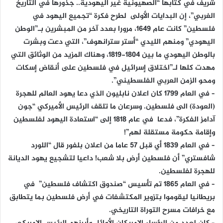
شريف في كتابها “الصهيونية غير اليهودية.. جذورها في التاريخ
الغربي”، إن البدايات الأولى لطرح فكرة “تجميع اليهود في
فلسطين” كانت عام 1649، مرورا بعدد آخر من المبشرين بـ”الوطن
اليهودي” ومنهم الليدي “أستر سترانهوف”، التي دعت وبشرت
بالوطن اليهودي ما بين 1804-1819، وهناك المزيد من الوثائق التي
مهدت كلها لـ”اختلاق إسرائيل في فلسطين على أنقاض إسكات
ومحو الزمن العربي الفلسطيني”.
– في العام 1799 كان اعلان نابليون الذي دعا يهود العالم للهجرة
(العودة) الى فلسطين. وسرعان ما تلقف الرئيس الأميركي “جون
آدامز الفكرة”، فدعا في عام 1818 إلى “استعادة اليهود لفلسطين
وإقامة حكومة مستقلة لهم”!
– في العام 1839 أي قبل 57 عاما من اعلان بلفور قال “اللورد
شافستري” أن فلسطين أرض بلا شعب! داعيا لتشجيع يهود الديانة
للهجرة لفلسطين.
– في العام 1865 تم تأسيس “صندوق اكتشاف فلسطين” في
بريطانيا ليقوموا بتزوير المكتشفات في أرض فلسطين بما يتطابق
مع خرافات مسرح التوراة التاريخي.