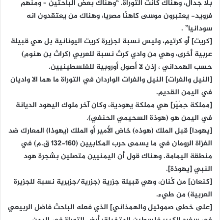
بلا جدال، وهناك كانت التوراة. “وهناك بعض الباحثين – ومنهم
فرويد- يعتبرون موسى كاهنًا مصريا، وهناك من يعتقدون انه
سودانيا” .
[كريت] أو كرتيم، وليس نسبة لجزيرة كريت اليونانية بل هي قبيلة
عربية أخرى، وهي من وادي كرث نسبة للعربي (كراث بن هنوم)
حسب الهمداني ، إذن لا أصول أوروبية للفلسطينيين.
[النيل والفرات] النيل والفرات الواردان في التوراة ما هما الا واديان
في اليمن القديم.
[مملكة حِمْيَر] هي مملكة يهودية، وكان آخر ملوك اليهود الديانة
في اليمن هو (هوذة السحيمي الحنفي).
[يهودا] قبل الملك (هوذه) خاض الأمير أو الملك (يهوذا) المعارك ضد
الغزاة الرومان في ما يسمى حرب المكابيين (160-132 ق.م) في
منطقة اليمامة. وهناك قول أن اليمنيين متصلين بشجرة هود
النبي [يهوذة].
[كنعان] من كُنان، وهي قبيلة جزرية (جزرية/جزيرية نسبة للجزيرة
العربية) من طيء.
[على خطى صموئيل والهمذاني] الذي فعله الباحث فاضل الربيعي