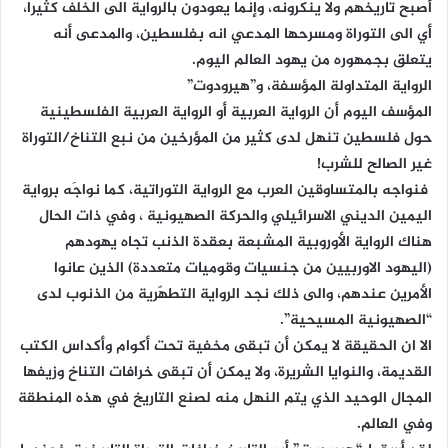
أصبح تاريخهم ولا ينكرونه، وإنما يعودون بالرواية الى الخلف كثيرا،
أي الى التوراة ومسرحها المدعي انه بفلسطين، والمدعى أنه
يتعلق بجمهوره من يهود العالم اليوم.
الرواية المتداولة المؤسفة، و”هيرودوت”
المؤسف اليوم أن الرواية العربية أو الرواية العربية الفلسطينية
حول فلسطين تنهل لدى كثير من المؤرخين من نبع التناخ/التوراة
غير الصالح للشرب!
فنواجه بالمتساوقين العرب مع الرواية التوراتية، كما نواجَه برواية
اليمين الديني الاسرائيلي والحركة الصهيونية ، وفي ذات الحال
هناك الرواية الأوروبية المشبعة بعقدة الذنب تجاه يهودهم
(اليهود الاوربيين من جنسيات وقوميات متعددة) الذين عانوا
الأمرين عندهم، والى ذلك نجد الرواية التطهّرية من الذنوب لدى
“الصهيونية المسيحية”.
الا ان الحقيقة لا يمكن أن تبقى مخفية تحت أكوام وأكداس الكتب
القديمة، والنوايا الشريرة، ولا يمكن أن تبقى خرافات التناخ وزيفها
المجال الوحيد الذي يتم النهل منه لصنع التاريخ في هذه المنطقة
وفي العالم.