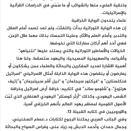
وتنقية المليء منها بالشوائب أو ما سُمّي في الدراسات القرآنية
بالإسرائيليات..
علماء يتحدون الرواية الخرافية
إن هذه الرواية التوراتية بدأت بالتفتّت، ولم تعد تصمد أمام العقل
والتدبر، وأمام العلم والآثار، وعلينا التمسك بذلك مهما طال الزمن،
فهي أحد أهم أركان معاركنا التي نخوضها.
الخيالات والأساطير التوراتية والتي يستند عليها “نتنياهو”
وأشياعه، والصهيونية المسيحية، واليهود ستسقط، ولنا هنا
أهمية الاشارة لعديد المفكرين والبحاثة والعلماء ممن يشككون أو
يعارضون أو ينقضون هذه الرواية الذابلة أمثال الاسرائيلي “اسرائيل
فنكلستاين” و “فيكتور سيجلمان” و “نيل أشر سبيلبرمان” و”زئيف
هرتزوغ”، و”شلومو ساند” في كتابيهِ: خرافة أرض اسرائيل وخرافة
الشعب اليهودي، وكذلك “أرثر كوستلر” اليهودي الهنغاري الذي ثبّت
الأصول القومية لمعظم يهود العالم بأنهم الخرزفي آسيا،
والاوروبيين في كتابه القبيلة 13.
وفي الجانب العربي يمكننا الرجوع لكتابات د.عصام السخنيني،
وجمال حمدان، وأحمد الدبش ود.زياد منى، وفراس السواح والبحاثة