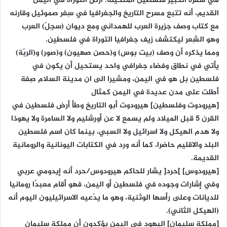
في سفره الكبير فلسطين المتخيلة: أرض التوراة في اليمن
القديم، أنه تتبع مسرح التاريخ والجغرافيا في سِفر صموئيل وقارنه
مع كتاب وصف جزيرة العرب للهمداني ومع ديوان (سجِلّ) العرب
وهو الشِعر ليكتشف زيف جغرافيا التوراة في فلسطين.
ومما يذكره أن وصف (بيت بوس) و(حصن صهيون) و(صور) و(الربّة)
يأتي في نطاق وفضاء جغرافي واحد يستحيل أن يكون في
فلسطين بل هو في اليمن، ومشيرا الى ان مدينة السلام صِفة
أطلت على مدن عديدة في اليمن كمثال
[هيرودوت وفلسطين] هيرودوت أبو التاريخ وطأ أرض فلسطين في
القرن 5 قبل الميلاد ولم يسمع لا عن أورشليم ولا السامرة ولا يهوذا
ولا هدم الهيكل ولا اسرائيل ولا السبي، بينما كان اسم فلسطين
البلد والاقليم حاضرا، كما أنه ورد في الكتابات اليونانية والرومانية
القديمة.
[هيرودوس] ]حرد[ يشار للحاكم هيرودوس/حرد أنه إيدومي عربي
وفي إشارات وجوده في فلسطين أو اليمن، فهو أقام معبدًا رومانيا
للديانات وعلى رأسها الوثنية، وهو ما يدّعيه الاسرائيليون اليوم أنه
(الهيكل الثاني).
[مملكة سليمان] اليهود في اليمن يؤكدون أن مملكة سليمان