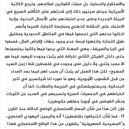
والاستقرار والحماية، بل عملت القوانين لصالحهم. وترجع الكاتبة
الأمريكية جينفر سينيور ذلك إلى قدرتهم على التأقلم السريع في
البيئة الجديدة وعلى عدم اعتمادهم على الأعمال البدنية، وإنما
الاعتماد على النشاط الذهني وممارسة التجارة، لاسيما وأنهم
اختاروا مدنهم التي تجمعوا فيها في المناطق الحدودية ومفترق
طرق التجارة، وانتهزوا فرصة عدم وجود جهات لإقراض المال، فعملوا
في الربا والصيرفة- وهي المهنة التي برعوا فيها وكانوا يمارسونها
حتى داخل الهيكل الثاني (خرافة فلم يثبت وجوده لليهود فيما هو
الا معبد وثني، ولا دليل على وجوده في فلسطين قط) زمن السيد
المسيح- لكن هذا العمل لم يلبث أن سبب لهم فيما بعد العداء
من قبل الشعوب الأوروبية، وهو ما صوره لنا شيكسبير في تاجر
البندقية، وديستويفسكي في الجريمة والعقاب)، كما أن
انخراطهم في الجمعيات السرية وتسببهم في العديد من الثورات
ونشر الفوضى في أوروبا جعلهم مكروهين)
فإن كان هذا من شأن المسار الاستعماري الواضح الدلالة منذ القرن
17 ، فما ِشأن (نتنياهو) بفلسطين؟ أنه واليمين اليهودي العنصري،
و”المسيحية الصهيونية” يقفزون عن هذا الواقع الاستعماري فهذا