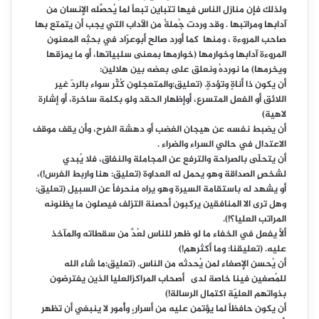
ولذلك فإن منازل الناس فيها تتباين تبعاً لما يُحصِّله الإنسان من
آدابها ومراتبها . وقد وردت جُملةٌ من الآداب التي يجب أن يتمتع بها
صاحب المروءة ، ومنها
كما
أ
ورد صالح أبوعرّاد في بحثِه المعنون
المروءة آدابها وخوارمها (خوارمها بمعنى سلبياتها، أو ما يمزقها
ويخرمها) ما نوردهُ ونعلق على بعضه بين هلالين:
أن يكون ذا أناةٍ وتؤدةٍ.
(تعليق:والمتعجلون كُثُر سواء بالردّ غير
اللائق أو الفعل المتسرع، أوإظهار الحقد ولو بكلمة ساخرة، أو إشارة
لاهية)
أن يضبط نفسه عن هيجان الغضب أو دهشة الفرح، وأن يقف موقف
الاعتدال في حالي السراء والضراء .
أن يتحلّى بالصراحة والترفع عن المجاملة والنفاق، فلا يُبدي
لشخصٍ الصداقة وهو يحمل له العداوة (تعليق: هنا واربط الفرس!)،
أو يشهد له باستقامة السيرة وهو يراه منحرفاً عن السبيل (تعليق:
وهل ترى الا المنافقين يركبون أحصنة التزلف فيصلون ما يظنونه
المراتب العليا؟!).
ألاَّ يفعل في الخفاء ما لو ظهر للناس لعُدَّ من سقطاته والمآخذ
عليه. (تعليقنا: وما أكثرهم!)
أن يُحسن الإصغاء لمن يُحدثه من الناس. (تعليق:ما شاء الله
للمُصغين فينا خاصة لدى أصحاب المراكزالعليا الذين يفترضون
بذواتهم العليّة اكتمال الرسالة!)
أن يكون حافظاً لما يؤتمن عليه من أسرار،ٍ وأُمور لا ينبغي أن تظهر