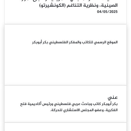
الصينية، ونظرية التناغم (الكونشيرتو)
04/05/2025
الموقع الرسمي للكاتب والمفكر الفلسطيني بكر أبوبكر
فيسبوك
تويتر
لينكدإن
يوتيوب
انستقرام
سكريبد
عني
بكر أبوبكر كاتب وباحث عربي فلسطيني ورئيس أكاديمية فتح
الفكرية، وعضو المجلس الاستشاري للحركة.