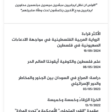
❞الاولى ان نظل ايجابيين مبشرين ميسرين مبتسمين محاورين
ايجابيين،ودع الآخرين ينكمشون تحت وطأة سلبيتهم❝
الأكثر قراءة
الرواية العربية الفلسطينية في مواجهة الادعاءات
الصهيونية في فلسطين
19/09/2024
علم فلسطين والكوفية أيقونتا العالم الحر
08/05/2024
دراسة: الصراع في السودان بين الجذور والمخاطر
والدور الإسرائيلي
03/05/2023
الخرزة الزرقاءُ وخمسة وخميسة
13/11/2022
عقيدة “القدر المتجلي” الأمريكية و”تجرع المرارة”