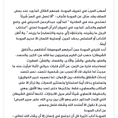
أسهبَ العربُ في تعريف المروءة، فمنهم القائل كما ورد عند بعض
السلف وقد سُئل عن المروءة فأجاب : “ألا تعمل في السرِّ شيئاً
تستحي منه في العلانية ” كما أورد عبدالرحمن الحنبلي في جامع
العلوم والحِكَم، كما ورد في تعريفٍ آخرٍ أن المروءة تعني :”اجتناب
الرجل ما يشينه، واجتناؤه [أي جنيه واكتسابه] ما يزينه.”، ولا أظن
الكذاب أو المتملص بحقد كمين، أوسليط اللسان الا عديم المروءة
أيضًا.
أحد قليلي المروءة ممن أعرفهم الموصوفة أخلاقهم ب(أخلاق
الشيطان) حسب ابن القيم ويتميزون بما قاله من: الكِبر، والحسد،
والعلو، والبغي، والشرِّ، والأذى، والفساد، والغشِّ، اضطررت
لمصاحبته فترة من الزمن، من أكثر فترات حياتي كآبة! فرأيت منه ما
عجبتُ له! فكيف لك ألا تعجب من شخصية تتعمّد، نعم تتعمّد
إحداث الشَقاق والخلاف بين الإخوان، (ما نسميه خبير الخوازيق)
وتستمتع بذلك أيمّا استمتاع! وتستثير النعرات، ولا تركّز الا على
المثالب والمساويء فقط، وتكبّرها حتى تسد بها الأفق، وهي
بالحقيقة لاتساوي شيئًا أمام سيل الانجازات، لكنها أخلاق الشيطان
التي لازمت المذكور حتى وهو الآن بين يدي الله على سرير المرض!
ونحن لا نقول الا أصلحه الله وشفاه فلعل وعسى.
من آداب المروءة
للمروءة آدابٌ كثيرة قل أن تجتمع في إنسان إلا أن يشاء الله تعالى ؛