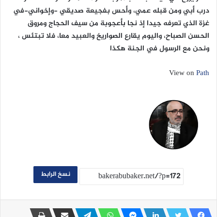
درب أبي ومن قبله عمي، وأحس بفجيعة صديقي -وإخواني-في
غزة الذي تعرفه جيدا إذ نجا بأعجوبة من سيف الحجاج ومروق
الحسن الصباح، واليوم يقارع الصواريخ والعبيد معا، فلا تبتئس ،
ونحن مع الرسول في الجنة هكذا
View on
Path
نسخ الرابط