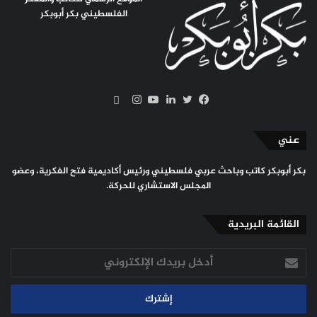
الفلسطيني بكر أبوبكر
سكريبد
تويتر
فيسبوك
لينكدإن
يوتيوب
انستقرام
عني
بكر أبوبكر كاتب وباحث عربي فلسطيني ورئيس أكاديمية فتح الفكرية، وعضو
المجلس الاستشاري للحركة.
القائمة البريدية
أدخل
بريدك
الإلكتروني