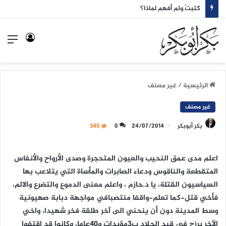
كتبتُ ولم أفهم لماذا؟
تسجيل
الق
الدخول
الرئيسية
/
غير مصنف
غير مصنف
بكر أبوبكر
24/07/2014
0
345
اعلم مدى عمق النحيب والعيون المتحجرة وصدى الأرواح والأنفاس
المتقطعة والناقوس ودعاء الصابرات والمأساة التي يتلاعب بها
السياسيون القتلة، يا د.حازم ، واعلم معنى الدموع والتضرع والالم،
فأخي قتل-كما تعلم-واقفا منتصبافي مواجهة دبابة صهيونية
وسط المدينة دون أن ينحني الى آخر طلقة فخر شهيدا، واخي
الآخر يرزح في قيد الجلاد ب٣مؤبدات و٤٠عاما، وكانوا قد اقتفوا