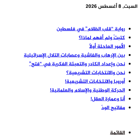
السبت, 8 أغسطس 2026
أخر الأخبار
رواية “قلب الظلام” في فلسطين
كتبتُ ولم أفهم لماذا؟
الأمور العاجلة أولًا
بين الإرهاب والفاشية وعصابات التلال الإسرائيلية
نحن وإعداد الكادر والتعبئة الفكرية في “فتح”
نحن والانتخابات التشريعية؟
أوروبا والانتخابات التشريعية!
الحركة الوطنية والإسلام والعلمانية!
أنا وعمارة العقل!
مفاتيح الودّ
القائمة