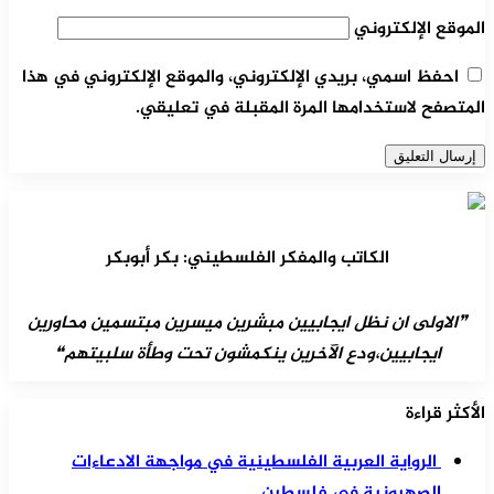
الموقع الإلكتروني
احفظ اسمي، بريدي الإلكتروني، والموقع الإلكتروني في هذا
المتصفح لاستخدامها المرة المقبلة في تعليقي.
الكاتب والمفكر الفلسطيني: بكر أبوبكر
❞الاولى ان نظل ايجابيين مبشرين ميسرين مبتسمين محاورين
ايجابيين،ودع الآخرين ينكمشون تحت وطأة سلبيتهم❝
الأكثر قراءة
الرواية العربية الفلسطينية في مواجهة الادعاءات
الصهيونية في فلسطين