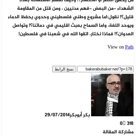
من يحقق النصر أو الانكسار؟! وكيف نفهم الاستهانة بعدد
الشهداء -من البعض -فهم مدنيين ، ومن قتل من المقاومة
قليل؟! نقول:اما مشروع وطني فلسطيني وحدوي يحفظ الدماء
ويوحد اللغة، واما السماح بعبث اقليمي في دمائنا؟! وتواصل
العدوان؟! فماذا نختار، اتقوا الله في شعبنا في فلسطين!
View on
Path
نسخ الرابط
بكر أبوبكر
29/07/2014
0
318
مشاركة المقالة