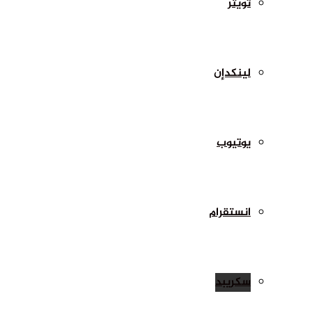
تويتر
لينكدإن
يوتيوب
انستقرام
سكريبد