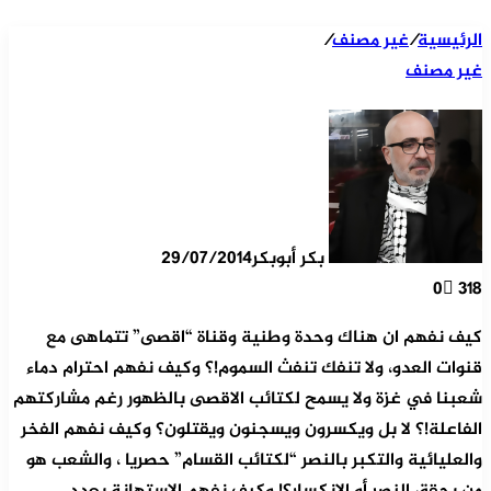
الرئيسية
/
غير مصنف
/
غير مصنف
بكر أبوبكر
29/07/2014
0
318
كيف نفهم ان هناك وحدة وطنية وقناة “اقصى” تتماهى مع
قنوات العدو، ولا تنفك تنفث السموم!؟ وكيف نفهم احترام دماء
شعبنا في غزة ولا يسمح لكتائب الاقصى بالظهور رغم مشاركتهم
الفاعلة!؟ لا بل ويكسرون ويسجنون ويقتلون؟ وكيف نفهم الفخر
والعليائية والتكبر بالنصر “لكتائب القسام” حصريا ، والشعب هو