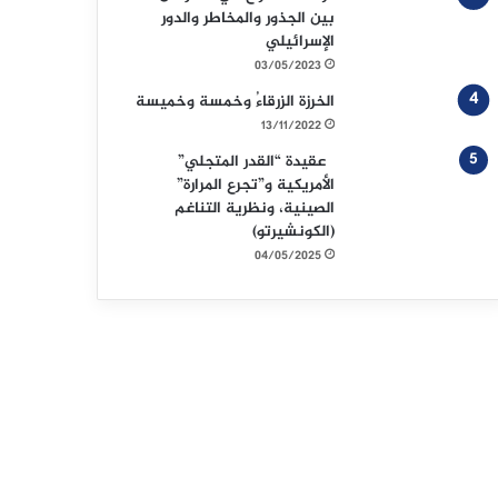
بين الجذور والمخاطر والدور
الإسرائيلي
03/05/2023
الخرزة الزرقاءُ وخمسة وخميسة
13/11/2022
عقيدة “القدر المتجلي”
الأمريكية و”تجرع المرارة”
الصينية، ونظرية التناغم
(الكونشيرتو)
04/05/2025