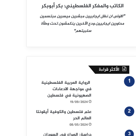
الكاتب والمفكر الفلسطيني: بكر أبوبكر
❞الاولى ان نظل ايجابيين مبشرين ميسرين مبتسمين
محاورين ايجابيين،ودع الآخرين ينكمشون تحت وطأة
سلبيتهم❝
الأكثر قراءة
الرواية العربية الفلسطينية
في مواجهة الادعاءات
الصهيونية في فلسطين
19/09/2024
علم فلسطين والكوفية أيقونتا
العالم الحر
08/05/2024
دراسة: الصراع في السودان