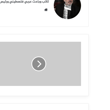
كاتب وباحث عربي فلسطيني ورئيس أكا
م
و
ق
ع
ا
ل
و
ي
ب