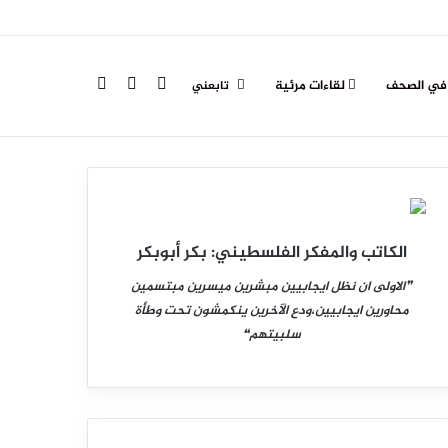
تسجيل
الوضع
بحث
 في الصحف
لقاءات مرئية
تابعني
الدخول
المظلم
عن
الكاتب والمفكر الفلسطيني: بكر أبوبكر
❞الاولى ان نظل ايجابيين مبشرين ميسرين مبتسمين
محاورين ايجابيين،ودع الآخرين ينكمشون تحت وطأة
سلبيتهم❝