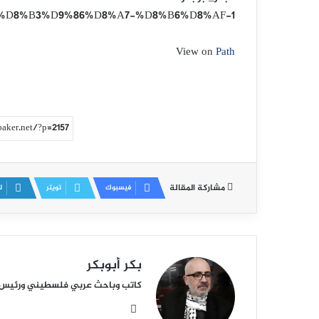
%D9%84%D8%B3%D9%86%D8%A7-%D8%B6%D8%AF-1
View on
Path
مشاركة المقالة
فيسبوك
تويتر
ل
بكر أبوبكر
كاتب وباحث عربي فلسطيني ورئيس أكا
م