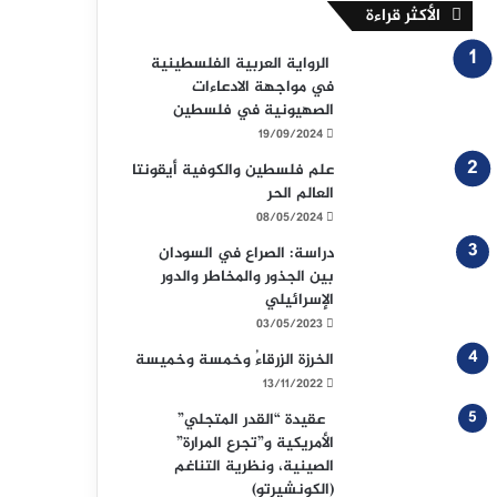
الأكثر قراءة
الرواية العربية الفلسطينية
في مواجهة الادعاءات
الصهيونية في فلسطين
19/09/2024
علم فلسطين والكوفية أيقونتا
العالم الحر
08/05/2024
دراسة: الصراع في السودان
بين الجذور والمخاطر والدور
الإسرائيلي
03/05/2023
الخرزة الزرقاءُ وخمسة وخميسة
13/11/2022
عقيدة “القدر المتجلي”
الأمريكية و”تجرع المرارة”
الصينية، ونظرية التناغم
(الكونشيرتو)