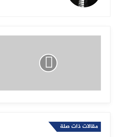
و
ق
ع
ا
ل
و
ي
ب
مقالات ذات صلة