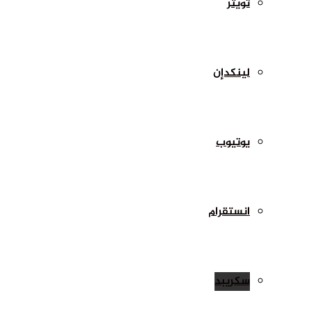
تويتر
لينكدإن
يوتيوب
انستقرام
سكريبد