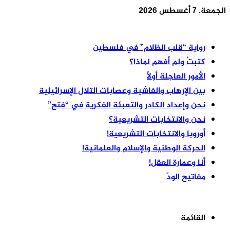
الجمعة, 7 أغسطس 2026
أخر الأخبار
رواية “قلب الظلام” في فلسطين
كتبتُ ولم أفهم لماذا؟
الأمور العاجلة أولًا
بين الإرهاب والفاشية وعصابات التلال الإسرائيلية
نحن وإعداد الكادر والتعبئة الفكرية في “فتح”
نحن والانتخابات التشريعية؟
أوروبا والانتخابات التشريعية!
الحركة الوطنية والإسلام والعلمانية!
أنا وعمارة العقل!
مفاتيح الودّ
القائمة