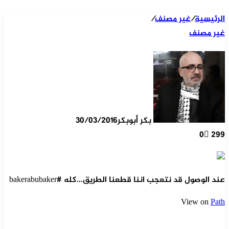
الرئيسية
/
غير مصنف
/
غير مصنف
بكر أبوبكر
30/03/2016
0
299
عند الوصول قد نتعجب اننا قطعنا الطريق…كله #bakerabubaker
View on
Path