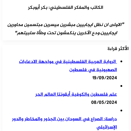
الكاتب والمفكر الفلسطيني: بكر أبوبكر
❞الاولى ان نظل ايجابيين مبشرين ميسرين مبتسمين محاورين
ايجابيين،ودع الآخرين ينكمشون تحت وطأة سلبيتهم❝
الأكثر قراءة
الرواية العربية الفلسطينية في مواجهة الادعاءات
الصهيونية في فلسطين
19/09/2024
علم فلسطين والكوفية أيقونتا العالم الحر
08/05/2024
دراسة: الصراع في السودان بين الجذور والمخاطر والدور
الإسرائيلي