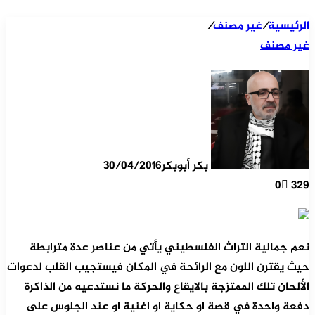
الرئيسية
/
غير مصنف
/
غير مصنف
بكر أبوبكر
30/04/2016
0
329
نعم جمالية التراث الفلسطيني يأتي من عناصر عدة مترابطة
حيث يقترن اللون مع الرائحة في المكان فيستجيب القلب لدعوات
الألحان تلك الممتزجة بالايقاع والحركة ما نستدعيه من الذاكرة
دفعة واحدة في قصة او حكاية او اغنية او عند الجلوس على