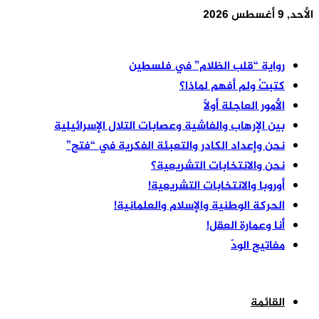
الأحد, 9 أغسطس 2026
أخر الأخبار
رواية “قلب الظلام” في فلسطين
كتبتُ ولم أفهم لماذا؟
الأمور العاجلة أولًا
بين الإرهاب والفاشية وعصابات التلال الإسرائيلية
نحن وإعداد الكادر والتعبئة الفكرية في “فتح”
نحن والانتخابات التشريعية؟
أوروبا والانتخابات التشريعية!
الحركة الوطنية والإسلام والعلمانية!
أنا وعمارة العقل!
مفاتيح الودّ
القائمة