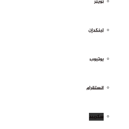
تويتر
لينكدإن
يوتيوب
انستقرام
سكريبد