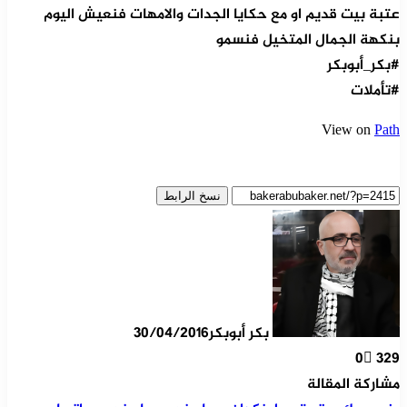
عتبة بيت قديم او مع حكايا الجدات والامهات فنعيش اليوم
بنكهة الجمال المتخيل فنسمو
#بكر_أبوبكر
#تأملات
View on
Path
نسخ الرابط
بكر أبوبكر
30/04/2016
0
329
مشاركة المقالة