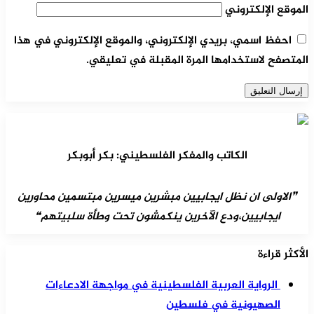
الموقع الإلكتروني
احفظ اسمي، بريدي الإلكتروني، والموقع الإلكتروني في هذا
المتصفح لاستخدامها المرة المقبلة في تعليقي.
الكاتب والمفكر الفلسطيني: بكر أبوبكر
❞الاولى ان نظل ايجابيين مبشرين ميسرين مبتسمين محاورين
ايجابيين،ودع الآخرين ينكمشون تحت وطأة سلبيتهم❝
الأكثر قراءة
الرواية العربية الفلسطينية في مواجهة الادعاءات
الصهيونية في فلسطين