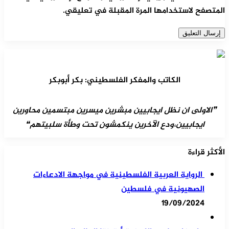
المتصفح لاستخدامها المرة المقبلة في تعليقي.
الكاتب والمفكر الفلسطيني: بكر أبوبكر
❞الاولى ان نظل ايجابيين مبشرين ميسرين مبتسمين محاورين
ايجابيين،ودع الآخرين ينكمشون تحت وطأة سلبيتهم❝
الأكثر قراءة
الرواية العربية الفلسطينية في مواجهة الادعاءات
الصهيونية في فلسطين
19/09/2024