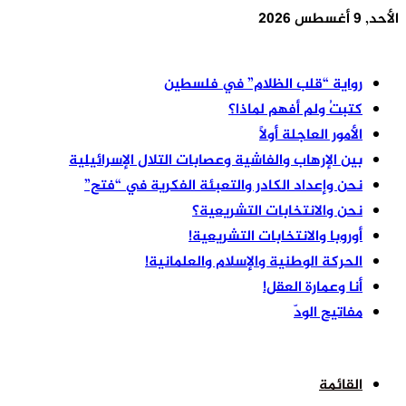
الأحد, 9 أغسطس 2026
أخر الأخبار
رواية “قلب الظلام” في فلسطين
كتبتُ ولم أفهم لماذا؟
الأمور العاجلة أولًا
بين الإرهاب والفاشية وعصابات التلال الإسرائيلية
نحن وإعداد الكادر والتعبئة الفكرية في “فتح”
نحن والانتخابات التشريعية؟
أوروبا والانتخابات التشريعية!
الحركة الوطنية والإسلام والعلمانية!
أنا وعمارة العقل!
مفاتيح الودّ
القائمة