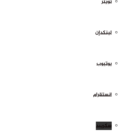
تويتر
لينكدإن
يوتيوب
انستقرام
سكريبد