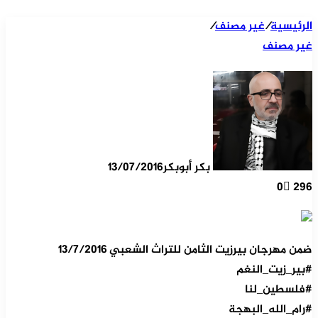
الرئيسية
/
غير مصنف
/
غير مصنف
بكر أبوبكر
13/07/2016
0
296
ضمن مهرجان بيرزيت الثامن للتراث الشعبي ١٣/٧/٢٠١٦
#بير_زيت_النغم
#فلسطين_لنا
#رام_الله_البهجة