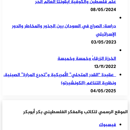
علم فلسطين والكوفية أيقونتا العالم الحر
08/05/2024
دراسة: الصراع في السودان بين الجذور والمخاطر والدور
الإسرائيلي
03/05/2023
الخرزة الزرقاءُ وخمسة وخميسة
13/11/2022
عقيدة “القدر المتجلي” الأمريكية و”تجرع المرارة” الصينية،
ونظرية التناغم (الكونشيرتو)
04/05/2025
الموقع الرسمي للكاتب والمفكر الفلسطيني بكر أبوبكر
فيسبوك