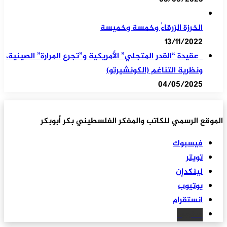
الخرزة الزرقاءُ وخمسة وخميسة
13/11/2022
عقيدة “القدر المتجلي” الأمريكية و”تجرع المرارة” الصينية،
ونظرية التناغم (الكونشيرتو)
04/05/2025
الموقع الرسمي للكاتب والمفكر الفلسطيني بكر أبوبكر
فيسبوك
تويتر
لينكدإن
يوتيوب
انستقرام
سكريبد