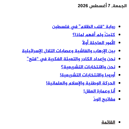
الجمعة, 7 أغسطس 2026
أخر الأخبار
رواية “قلب الظلام” في فلسطين
كتبتُ ولم أفهم لماذا؟
الأمور العاجلة أولًا
بين الإرهاب والفاشية وعصابات التلال الإسرائيلية
نحن وإعداد الكادر والتعبئة الفكرية في “فتح”
نحن والانتخابات التشريعية؟
أوروبا والانتخابات التشريعية!
الحركة الوطنية والإسلام والعلمانية!
أنا وعمارة العقل!
مفاتيح الودّ
القائمة