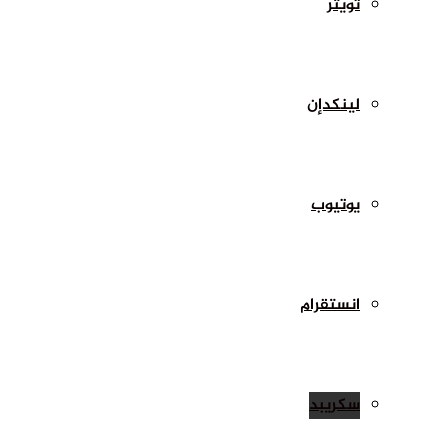
تويتر
لينكدإن
يوتيوب
انستقرام
سكريبد