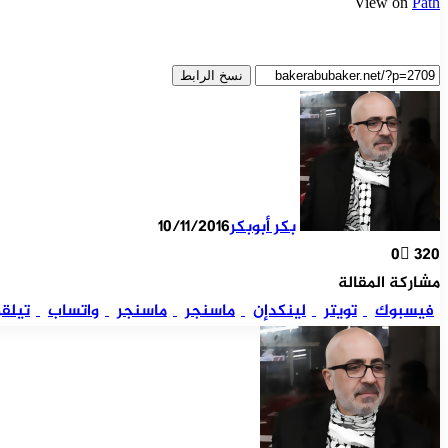
View on
Path
نسخ الرابط
بكر أبوبكر
10/11/2016
0
320
مشاركة المقالة
فيسبوك
تويتر
لينكدإن
ماسنجر
ماسنجر
واتساب
تيلقر