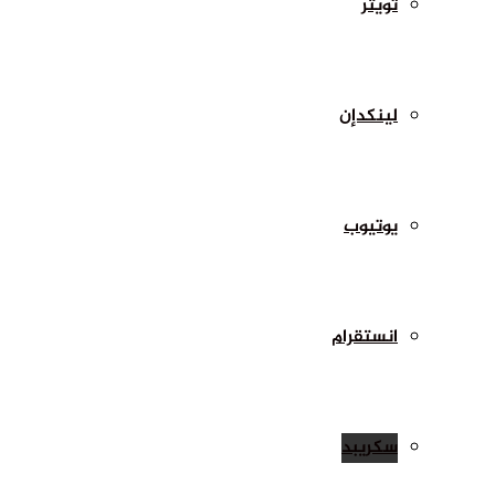
تويتر
لينكدإن
يوتيوب
انستقرام
سكريبد