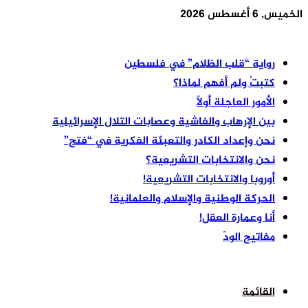
الخميس, 6 أغسطس 2026
أخر الأخبار
رواية “قلب الظلام” في فلسطين
كتبتُ ولم أفهم لماذا؟
الأمور العاجلة أولًا
بين الإرهاب والفاشية وعصابات التلال الإسرائيلية
نحن وإعداد الكادر والتعبئة الفكرية في “فتح”
نحن والانتخابات التشريعية؟
أوروبا والانتخابات التشريعية!
الحركة الوطنية والإسلام والعلمانية!
أنا وعمارة العقل!
مفاتيح الودّ
القائمة