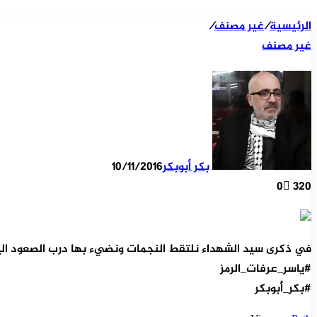
الرئيسية
/
غير مصنف
/
غير مصنف
بكر أبوبكر
10/11/2016
0
320
في ذكرى سيد الشهداء نلتقط النجمات ونضيء بها درب الصعود ال
#ياسر_عرفات_الرمز
#بكر_أبوبكر