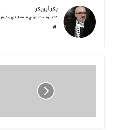
بكر أبوبكر
كاتب وباحث عربي فلسطيني ورئيس أكا
م
و
ق
ع
ا
ل
و
ي
ب