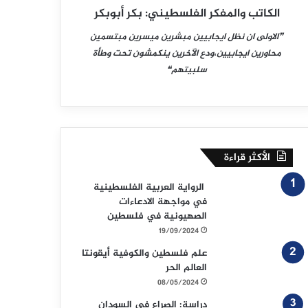
الكاتب والمفكر الفلسطيني: بكر أبوبكر
❞الاولى ان نظل ايجابيين مبشرين ميسرين مبتسمين
محاورين ايجابيين،ودع الآخرين ينكمشون تحت وطأة
سلبيتهم❝
الأكثر قراءة
الرواية العربية الفلسطينية
في مواجهة الادعاءات
الصهيونية في فلسطين
19/09/2024
علم فلسطين والكوفية أيقونتا
العالم الحر
08/05/2024
دراسة: الصراع في السودان