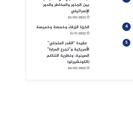
بين الجذور والمخاطر والدور
الإسرائيلي
03/05/2023
الخرزة الزرقاءُ وخمسة وخميسة
13/11/2022
عقيدة “القدر المتجلي”
الأمريكية و”تجرع المرارة”
الصينية، ونظرية التناغم
(الكونشيرتو)
04/05/2025