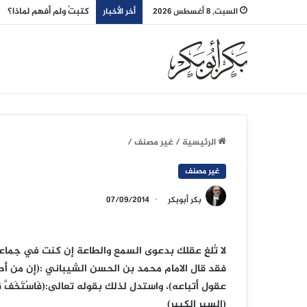
كتبتُ ولم أفهم لماذا؟
السبت, 8 أغسطس 2026
أخر الأخبار
الرئيسية
/
غير مصنف
/
غير مصنف
بكر أبوبكر
07/09/2014
لا تُلغِ عقلك بدعوى السمع والطاعة إن كنت في جماعة 
فقد قال الامام محمد بن الحسن الشيباني :(إن من أطا
(السير الكبير)