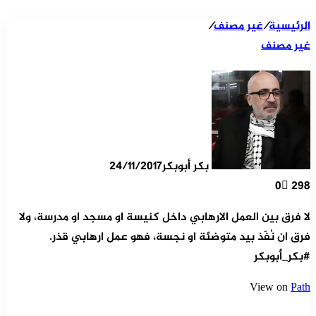
الرئيسية
/
غير مصنف
/
غير مصنف
بكر أبوبكر
24/11/2017
0
298
لا فرق بين العمل الارهابي داخل كنيسة او مسجد او مدرسة، ولا
فرق ان نُفّذ بيد متوضئة او نجسة، فهو عمل ارهابي قذر.
#بكر_أبوبكر
View on
Path