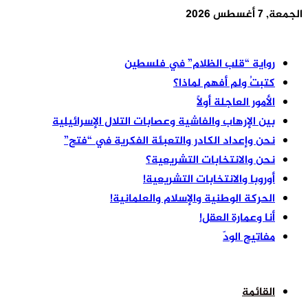
الجمعة, 7 أغسطس 2026
أخر الأخبار
رواية “قلب الظلام” في فلسطين
كتبتُ ولم أفهم لماذا؟
الأمور العاجلة أولًا
بين الإرهاب والفاشية وعصابات التلال الإسرائيلية
نحن وإعداد الكادر والتعبئة الفكرية في “فتح”
نحن والانتخابات التشريعية؟
أوروبا والانتخابات التشريعية!
الحركة الوطنية والإسلام والعلمانية!
أنا وعمارة العقل!
مفاتيح الودّ
القائمة