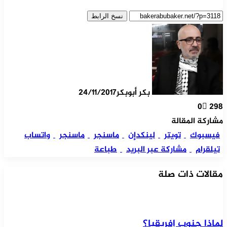
نسخ الرابط
بكر أبوبكر
24/11/2017
0
298
مشاركة المقالة
فيسبوك
تويتر
لينكدإن
ماسنجر
ماسنجر
واتساب
تيلقرام
مشاركة عبر البريد
طباعة
مقالات ذات صلة
لماذا جنوب إفريقيا؟