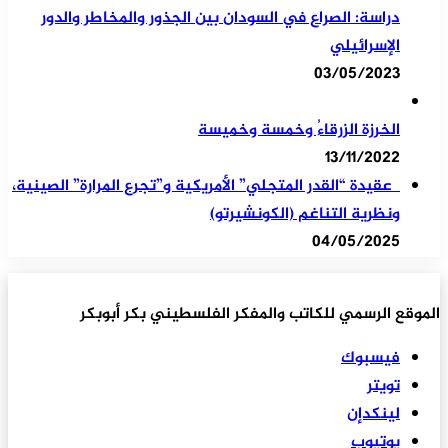
دراسة: الصراع في السودان بين الجذور والمخاطر والدور
الإسرائيلي
03/05/2023
الخرزة الزرقاءُ وخمسة وخميسة
13/11/2022
عقيدة “القدر المتجلي” الأمريكية و”تجرع المرارة” الصينية،
ونظرية التناغم (الكونشيرتو)
04/05/2025
الموقع الرسمي للكاتب والمفكر الفلسطيني بكر أبوبكر
فيسبوك
تويتر
لينكدإن
يوتيوب