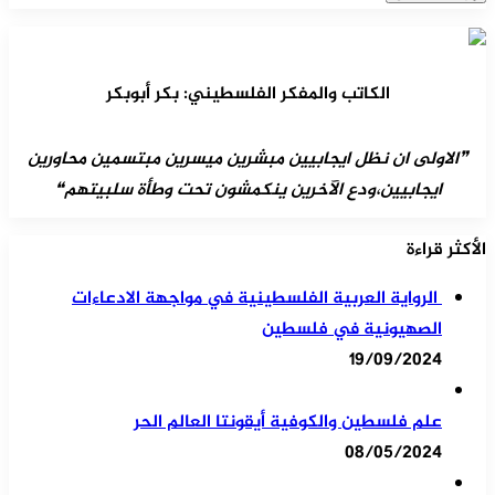
الكاتب والمفكر الفلسطيني: بكر أبوبكر
❞الاولى ان نظل ايجابيين مبشرين ميسرين مبتسمين محاورين
ايجابيين،ودع الآخرين ينكمشون تحت وطأة سلبيتهم❝
الأكثر قراءة
الرواية العربية الفلسطينية في مواجهة الادعاءات
الصهيونية في فلسطين
19/09/2024
علم فلسطين والكوفية أيقونتا العالم الحر
08/05/2024