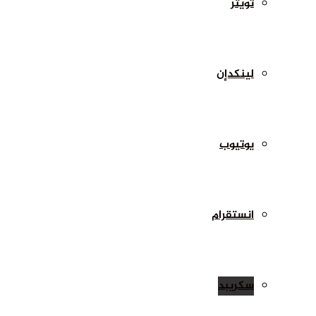
تويتر
لينكدإن
يوتيوب
انستقرام
سكريبد