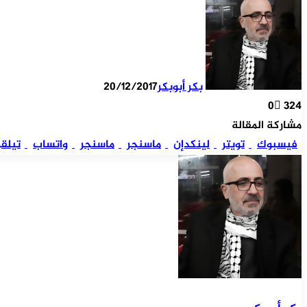
بكر أبوبكر
20/12/2017
0
324
مشاركة المقالة
فيسبوك
تويتر
لينكدإن
ماسنجر
ماسنجر
واتساب
تيلقر