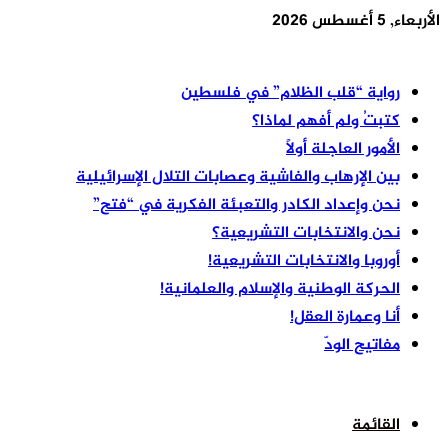
الأربعاء, 5 أغسطس 2026
أخر الأخبار
رواية “قلب الظلام” في فلسطين
كتبتُ ولم أفهم لماذا؟
الأمور العاجلة أولًا
بين الإرهاب والفاشية وعصابات التلال الإسرائيلية
نحن وإعداد الكادر والتعبئة الفكرية في “فتح”
نحن والانتخابات التشريعية؟
أوروبا والانتخابات التشريعية!
الحركة الوطنية والإسلام والعلمانية!
أنا وعمارة العقل!
مفاتيح الودّ
القائمة