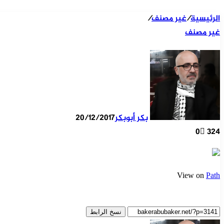
الرئيسية
/
غير مصنف
/
غير مصنف
بكر أبوبكر
20/12/2017
0
324
View on
Path
نسخ الرابط