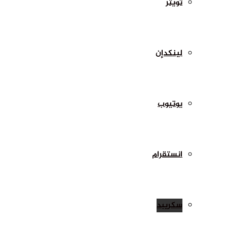
تويتر
لينكدإن
يوتيوب
انستقرام
سكريبد