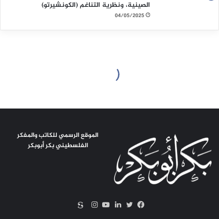
الصينية، ونظرية التناغم (الكونشيرتو)
04/05/2025
الموقع الرسمي للكاتب والمفكر
الفلسطيني بكر أبوبكر
سكريبد
تويتر
فيسبوك
لينكدإن
يوتيوب
انستقرام