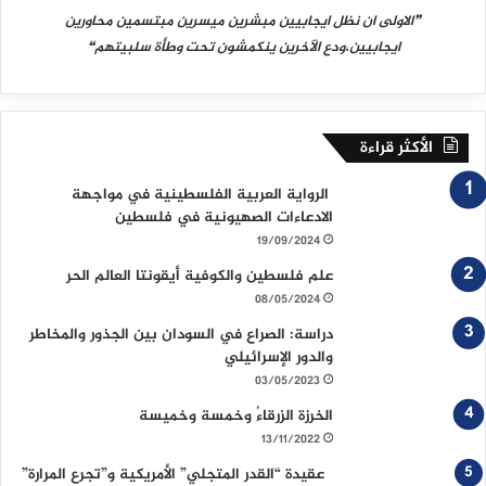
❞الاولى ان نظل ايجابيين مبشرين ميسرين مبتسمين محاورين
ايجابيين،ودع الآخرين ينكمشون تحت وطأة سلبيتهم❝
الأكثر قراءة
الرواية العربية الفلسطينية في مواجهة
الادعاءات الصهيونية في فلسطين
19/09/2024
علم فلسطين والكوفية أيقونتا العالم الحر
08/05/2024
دراسة: الصراع في السودان بين الجذور والمخاطر
والدور الإسرائيلي
03/05/2023
الخرزة الزرقاءُ وخمسة وخميسة
13/11/2022
عقيدة “القدر المتجلي” الأمريكية و”تجرع المرارة”