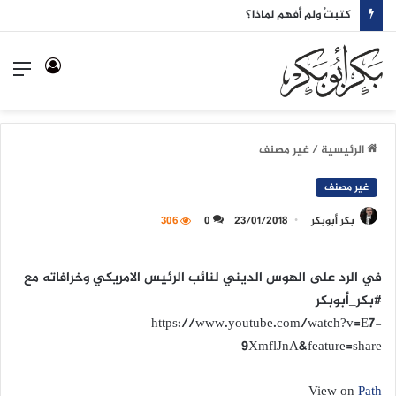
كتبتُ ولم أفهم لماذا؟
تسجيل
الق
الدخول
الرئيسية
/
غير مصنف
غير مصنف
بكر أبوبكر
23/01/2018
0
306
في الرد على الهوس الديني لنائب الرئيس الامريكي وخرافاته مع
#بكر_أبوبكر
https://www.youtube.com/watch?v=E7-
9XmflJnA&feature=share
View on
Path