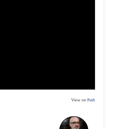
View on
Path