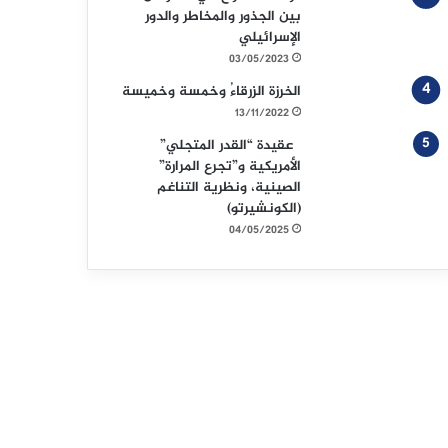
بين الجذور والمخاطر والدور
الإسرائيلي
03/05/2023
الخرزة الزرقاءُ وخمسة وخميسة
13/11/2022
عقيدة “القدر المتجلي”
الأمريكية و”تجرع المرارة”
الصينية، ونظرية التناغم
(الكونشيرتو)
04/05/2025