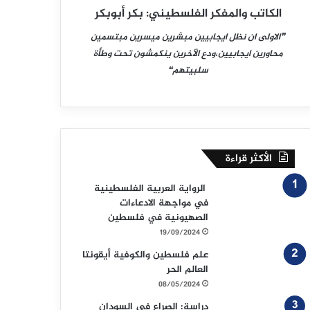
الكاتب والمفكر الفلسطيني: بكر أبوبكر
❞الاولى ان نظل ايجابيين مبشرين ميسرين مبتسمين
محاورين ايجابيين،ودع الآخرين ينكمشون تحت وطأة
سلبيتهم❝
الأكثر قراءة
الرواية العربية الفلسطينية
في مواجهة الادعاءات
الصهيونية في فلسطين
19/09/2024
علم فلسطين والكوفية أيقونتا
العالم الحر
08/05/2024
دراسة: الصراع في السودان