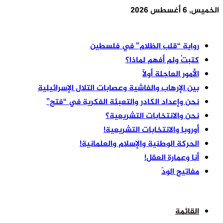
الخميس, 6 أغسطس 2026
أخر الأخبار
رواية “قلب الظلام” في فلسطين
كتبتُ ولم أفهم لماذا؟
الأمور العاجلة أولًا
بين الإرهاب والفاشية وعصابات التلال الإسرائيلية
نحن وإعداد الكادر والتعبئة الفكرية في “فتح”
نحن والانتخابات التشريعية؟
أوروبا والانتخابات التشريعية!
الحركة الوطنية والإسلام والعلمانية!
أنا وعمارة العقل!
مفاتيح الودّ
القائمة