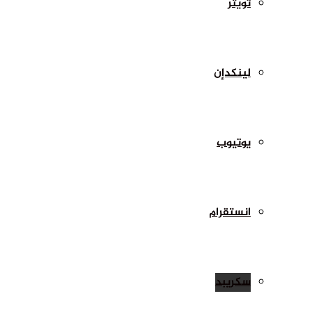
تويتر
لينكدإن
يوتيوب
انستقرام
سكريبد