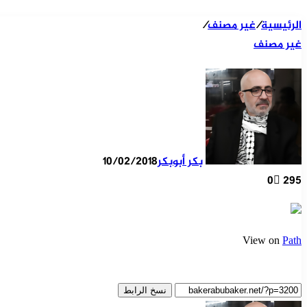
الرئيسية
/
غير مصنف
/
غير مصنف
بكر أبوبكر
10/02/2018
0
295
View on
Path
نسخ الرابط