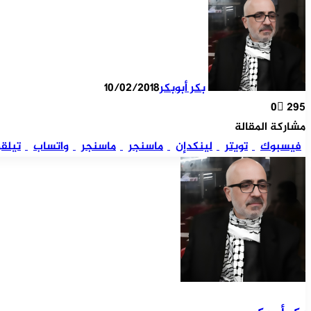
بكر أبوبكر
10/02/2018
0
295
مشاركة المقالة
فيسبوك
تويتر
لينكدإن
ماسنجر
ماسنجر
واتساب
تيلقر