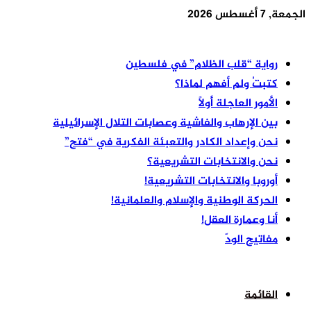
الجمعة, 7 أغسطس 2026
أخر الأخبار
رواية “قلب الظلام” في فلسطين
كتبتُ ولم أفهم لماذا؟
الأمور العاجلة أولًا
بين الإرهاب والفاشية وعصابات التلال الإسرائيلية
نحن وإعداد الكادر والتعبئة الفكرية في “فتح”
نحن والانتخابات التشريعية؟
أوروبا والانتخابات التشريعية!
الحركة الوطنية والإسلام والعلمانية!
أنا وعمارة العقل!
مفاتيح الودّ
القائمة