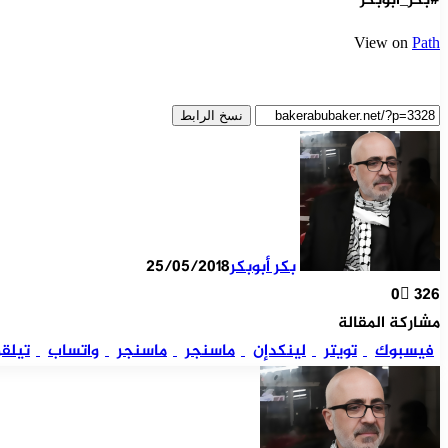
#بكر_أبوبكر
View on
Path
نسخ الرابط
بكر أبوبكر
25/05/2018
0
326
مشاركة المقالة
فيسبوك
تويتر
لينكدإن
ماسنجر
ماسنجر
واتساب
تيلقر