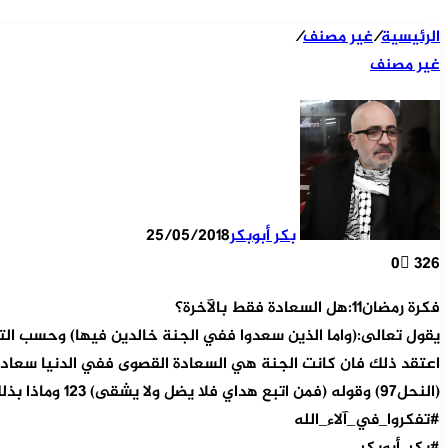
الرئيسية
/
غير مصنف
/
غير مصنف
بكر أبوبكر
25/05/2018
0
326
فكرة رمضان١١:هل السعادة فقط بالآخرة؟
يقول تعالى:(واما الذين سعدوا ففي الجنة خالدين فيها) وحسب التف
اعتقد ذلك فان كانت الجنة هي السعادة القصوى ففي الدنيا سعادة 
(النحل٩٧) وقوله (فمن اتبع هداي فلا يضل ولا يشقى) ١٢٣ وماذا بذلك غير سعادة الدنيا، والمال والبنون زينتها، والعمل الصالح وحسن الصلة مع الله سبحانه.
#تفكروا_في_آلاء_الله