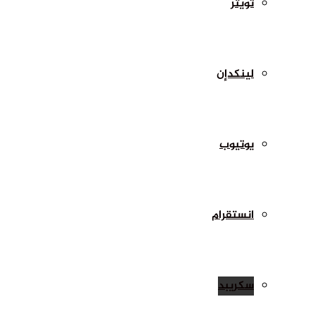
تويتر
لينكدإن
يوتيوب
انستقرام
سكريبد