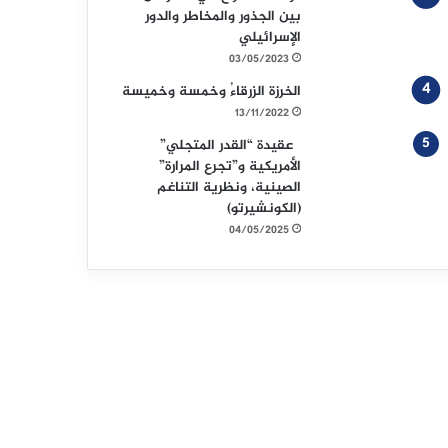
بين الجذور والمخاطر والدور
الإسرائيلي
03/05/2023
الخرزة الزرقاءُ وخمسة وخميسة
13/11/2022
عقيدة “القدر المتجلي”
الأمريكية و”تجرع المرارة”
الصينية، ونظرية التناغم
(الكونشيرتو)
04/05/2025