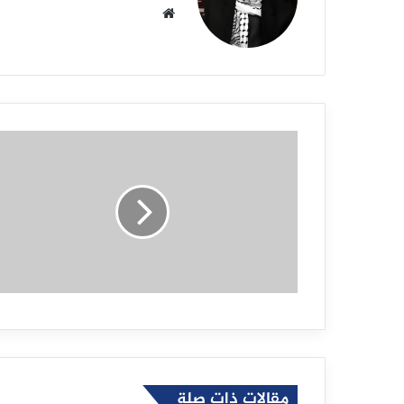
م
و
ق
ع
ا
ل
و
ي
ب
مقالات ذات صلة