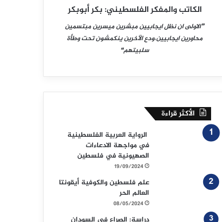
الكاتب والمفكر الفلسطيني: بكر أبوبكر
❞الاولى ان نظل ايجابيين مبشرين ميسرين مبتسمين
محاورين ايجابيين،ودع الآخرين ينكمشون تحت وطأة
سلبيتهم❝
الأكثر قراءة
الرواية العربية الفلسطينية
في مواجهة الادعاءات
الصهيونية في فلسطين
19/09/2024
علم فلسطين والكوفية أيقونتا
العالم الحر
08/05/2024
دراسة: الصراع في السودان