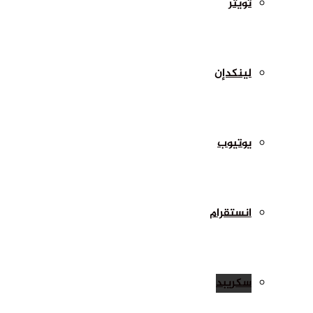
تويتر
لينكدإن
يوتيوب
انستقرام
سكريبد