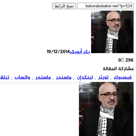
نسخ الرابط
بكر أبوبكر
19/12/2014
0
296
مشاركة المقالة
فيسبوك
تويتر
لينكدإن
ماسنجر
ماسنجر
واتساب
تيلقر