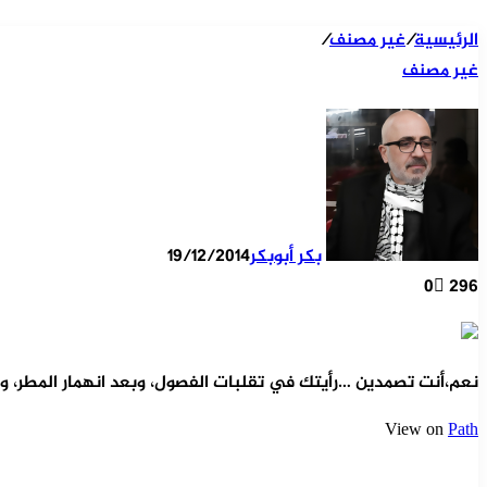
الرئيسية
/
غير مصنف
/
غير مصنف
بكر أبوبكر
19/12/2014
0
296
نعم،أنت تصمدين …رأيتك في تقلبات الفصول، وبعد انهمار المطر، وتحت العواصف
View on
Path