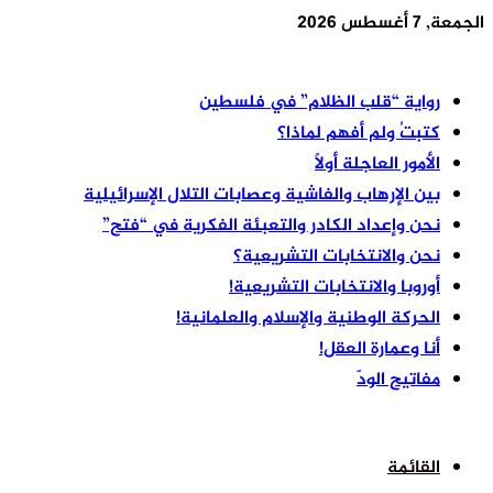
الجمعة, 7 أغسطس 2026
أخر الأخبار
رواية “قلب الظلام” في فلسطين
كتبتُ ولم أفهم لماذا؟
الأمور العاجلة أولًا
بين الإرهاب والفاشية وعصابات التلال الإسرائيلية
نحن وإعداد الكادر والتعبئة الفكرية في “فتح”
نحن والانتخابات التشريعية؟
أوروبا والانتخابات التشريعية!
الحركة الوطنية والإسلام والعلمانية!
أنا وعمارة العقل!
مفاتيح الودّ
القائمة