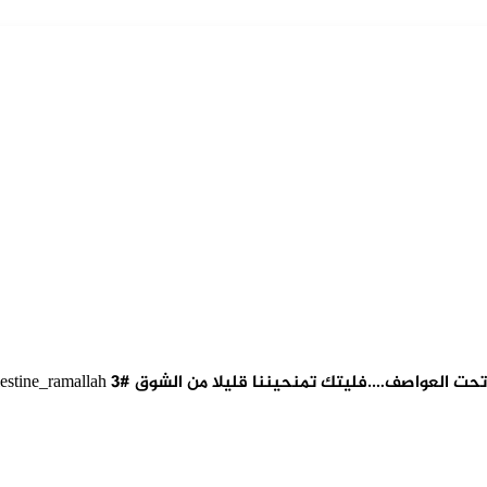
….فليتك تمنحيننا قليلا من الشوق #palestine_ramallah 3