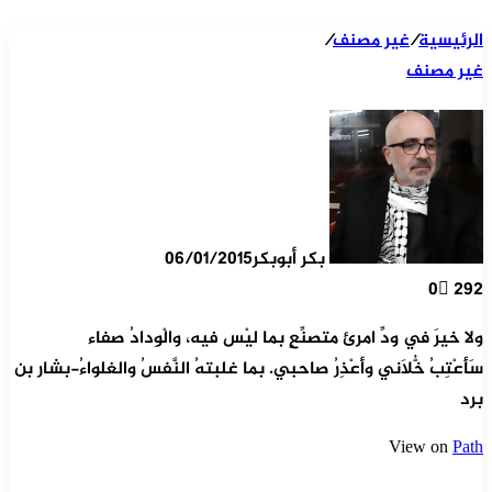
الرئيسية
/
غير مصنف
/
غير مصنف
بكر أبوبكر
06/01/2015
0
292
ولا خيرَ في ودِّ امرئ متصنِّعٍ بما ليْس فيه، والْوِدادُ صفاء
سَأعْتِبُ خُلاَّني وأعْذِرُ صاحبي. بما غلبتهُ النَّفسُ والغلواءُ-بشار بن
برد
View on
Path