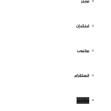
تويتر
لينكدإن
يوتيوب
انستقرام
سكريبد