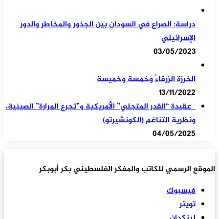
دراسة: الصراع في السودان بين الجذور والمخاطر والدور
الإسرائيلي
03/05/2023
الخرزة الزرقاءُ وخمسة وخميسة
13/11/2022
عقيدة “القدر المتجلي” الأمريكية و”تجرع المرارة” الصينية،
ونظرية التناغم (الكونشيرتو)
04/05/2025
الموقع الرسمي للكاتب والمفكر الفلسطيني بكر أبوبكر
فيسبوك
تويتر
لينكدإن