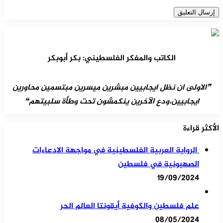
الكاتب والمفكر الفلسطيني: بكر أبوبكر
❞الاولى ان نظل ايجابيين مبشرين ميسرين مبتسمين محاورين
ايجابيين،ودع الآخرين ينكمشون تحت وطأة سلبيتهم❝
الأكثر قراءة
الرواية العربية الفلسطينية في مواجهة الادعاءات
الصهيونية في فلسطين
19/09/2024
علم فلسطين والكوفية أيقونتا العالم الحر
08/05/2024