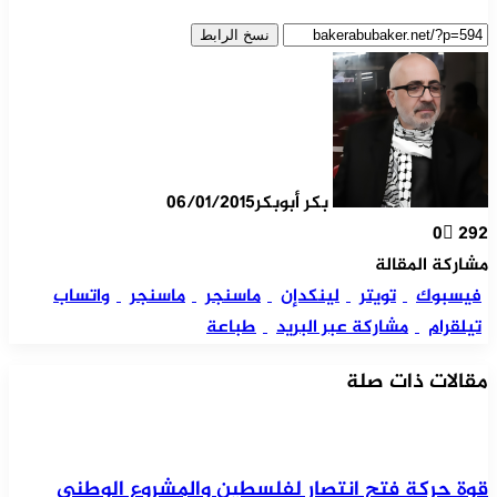
نسخ الرابط
بكر أبوبكر
06/01/2015
0
292
مشاركة المقالة
فيسبوك
تويتر
لينكدإن
ماسنجر
ماسنجر
واتساب
تيلقرام
مشاركة عبر البريد
طباعة
مقالات ذات صلة
قوة حركة فتح انتصار لفلسطين والمشروع الوطني