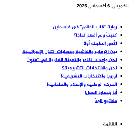
الخميس, 6 أغسطس 2026
أخر الأخبار
رواية “قلب الظلام” في فلسطين
كتبتُ ولم أفهم لماذا؟
الأمور العاجلة أولًا
بين الإرهاب والفاشية وعصابات التلال الإسرائيلية
نحن وإعداد الكادر والتعبئة الفكرية في “فتح”
نحن والانتخابات التشريعية؟
أوروبا والانتخابات التشريعية!
الحركة الوطنية والإسلام والعلمانية!
أنا وعمارة العقل!
مفاتيح الودّ
القائمة