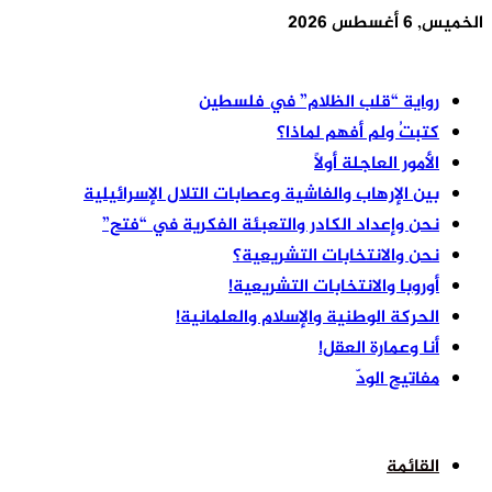
الخميس, 6 أغسطس 2026
أخر الأخبار
رواية “قلب الظلام” في فلسطين
كتبتُ ولم أفهم لماذا؟
الأمور العاجلة أولًا
بين الإرهاب والفاشية وعصابات التلال الإسرائيلية
نحن وإعداد الكادر والتعبئة الفكرية في “فتح”
نحن والانتخابات التشريعية؟
أوروبا والانتخابات التشريعية!
الحركة الوطنية والإسلام والعلمانية!
أنا وعمارة العقل!
مفاتيح الودّ
القائمة