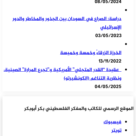
08/05/2024
دراسة: الصراع في السودان بين الجذور والمخاطر والدور
الإسرائيلي
03/05/2023
الخرزة الزرقاءُ وخمسة وخميسة
13/11/2022
عقيدة “القدر المتجلي” الأمريكية و”تجرع المرارة” الصينية،
ونظرية التناغم (الكونشيرتو)
04/05/2025
الموقع الرسمي للكاتب والمفكر الفلسطيني بكر أبوبكر
فيسبوك
تويتر