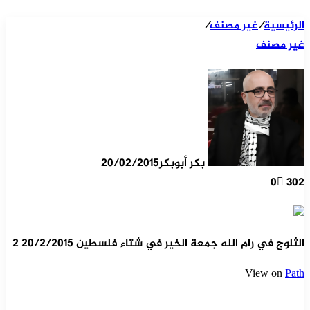
الرئيسية
/
غير مصنف
/
غير مصنف
بكر أبوبكر
20/02/2015
0
302
الثلوج في رام الله جمعة الخير في شتاء فلسطين ٢٠/٢/٢٠١٥ ٢
View on
Path