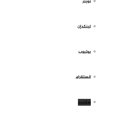
تويتر
لينكدإن
يوتيوب
انستقرام
سكريبد