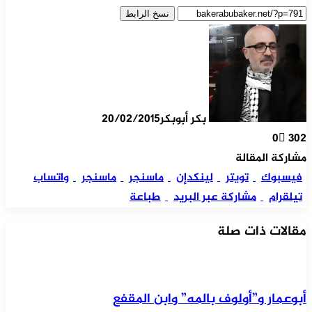
نسخ الرابط
بكر أبوبكر
20/02/2015
0
302
مشاركة المقالة
فيسبوك
تويتر
لينكدإن
ماسنجر
ماسنجر
واتساب
تيلقرام
مشاركة عبر البريد
طباعة
مقالات ذات صلة
أبوعمار و”أولوف بالمه” وابن المقفع