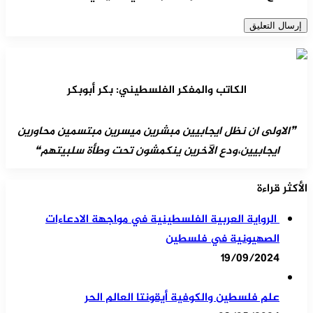
الكاتب والمفكر الفلسطيني: بكر أبوبكر
❞الاولى ان نظل ايجابيين مبشرين ميسرين مبتسمين محاورين
ايجابيين،ودع الآخرين ينكمشون تحت وطأة سلبيتهم❝
الأكثر قراءة
الرواية العربية الفلسطينية في مواجهة الادعاءات
الصهيونية في فلسطين
19/09/2024
علم فلسطين والكوفية أيقونتا العالم الحر