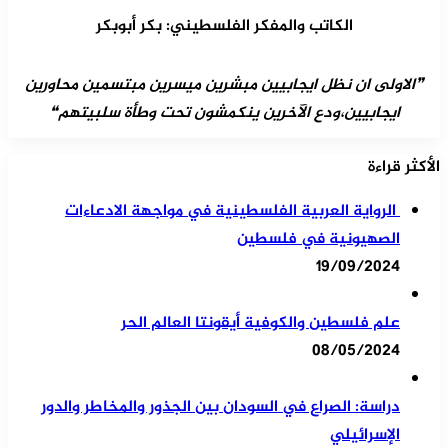
الكاتب والمفكر الفلسطيني: بكر أبوبكر
❞الاولى ان نظل ايجابيين مبشرين ميسرين مبتسمين محاورين
ايجابيين،ودع الآخرين ينكمشون تحت وطأة سلبيتهم❝
الأكثر قراءة
الرواية العربية الفلسطينية في مواجهة الادعاءات
الصهيونية في فلسطين
19/09/2024
علم فلسطين والكوفية أيقونتا العالم الحر
08/05/2024
دراسة: الصراع في السودان بين الجذور والمخاطر والدور
الإسرائيلي