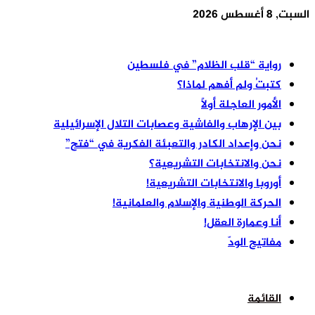
السبت, 8 أغسطس 2026
أخر الأخبار
رواية “قلب الظلام” في فلسطين
كتبتُ ولم أفهم لماذا؟
الأمور العاجلة أولًا
بين الإرهاب والفاشية وعصابات التلال الإسرائيلية
نحن وإعداد الكادر والتعبئة الفكرية في “فتح”
نحن والانتخابات التشريعية؟
أوروبا والانتخابات التشريعية!
الحركة الوطنية والإسلام والعلمانية!
أنا وعمارة العقل!
مفاتيح الودّ
القائمة