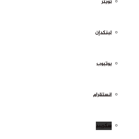
تويتر
لينكدإن
يوتيوب
انستقرام
سكريبد