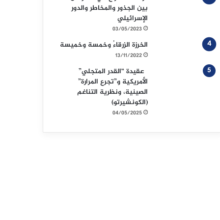
بين الجذور والمخاطر والدور
الإسرائيلي
03/05/2023
الخرزة الزرقاءُ وخمسة وخميسة
13/11/2022
عقيدة “القدر المتجلي”
الأمريكية و”تجرع المرارة”
الصينية، ونظرية التناغم
(الكونشيرتو)
04/05/2025