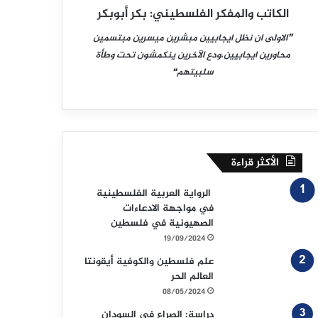
الكاتب والمفكر الفلسطيني: بكر أبوبكر
❞الاولى ان نظل ايجابيين مبشرين ميسرين مبتسمين
محاورين ايجابيين،ودع الآخرين ينكمشون تحت وطأة
سلبيتهم❝
الأكثر قراءة
الرواية العربية الفلسطينية
في مواجهة الادعاءات
الصهيونية في فلسطين
19/09/2024
علم فلسطين والكوفية أيقونتا
العالم الحر
08/05/2024
دراسة: الصراع في السودان