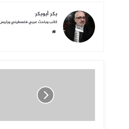
بكر أبوبكر
كاتب وباحث عربي فلسطيني ورئيس أكا
م
و
ق
ع
ا
ل
و
ي
ب