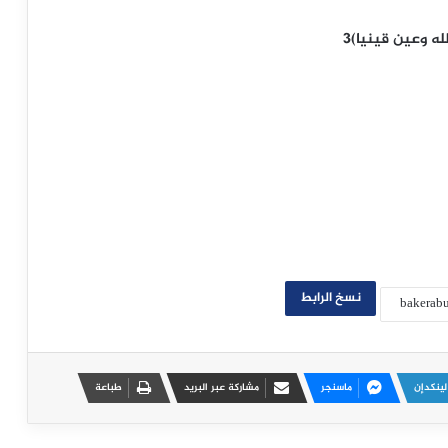
ه وعين قينيا)٣
نسخ الرابط
لينكدإن
ماسنجر
مشاركة عبر البريد
طباعة