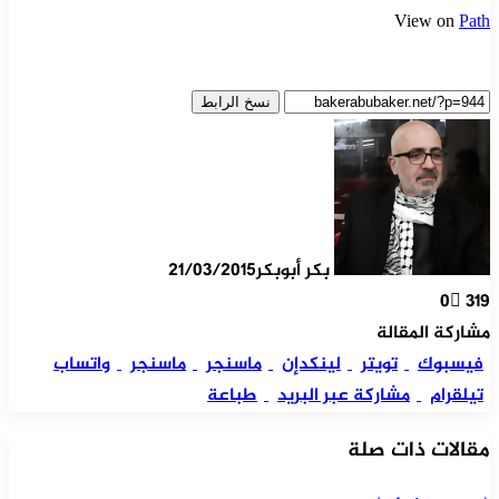
View on
Path
نسخ الرابط
بكر أبوبكر
21/03/2015
0
319
مشاركة المقالة
فيسبوك
تويتر
لينكدإن
ماسنجر
ماسنجر
واتساب
تيلقرام
مشاركة عبر البريد
طباعة
مقالات ذات صلة