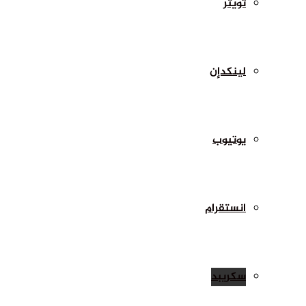
تويتر
لينكدإن
يوتيوب
انستقرام
سكريبد