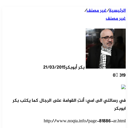
الرئيسية
/
غير مصنف
/
غير مصنف
بكر أبوبكر
21/03/2015
0
319
في رسالتي الى امي: أنتِ القوامة على الرجال كما يكتب بكر
ابوبكر
http://www.noqta.info/page-81886-ar.html