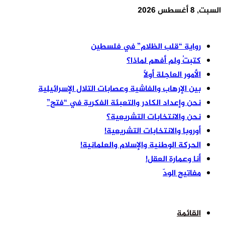
السبت, 8 أغسطس 2026
أخر الأخبار
رواية “قلب الظلام” في فلسطين
كتبتُ ولم أفهم لماذا؟
الأمور العاجلة أولًا
بين الإرهاب والفاشية وعصابات التلال الإسرائيلية
نحن وإعداد الكادر والتعبئة الفكرية في “فتح”
نحن والانتخابات التشريعية؟
أوروبا والانتخابات التشريعية!
الحركة الوطنية والإسلام والعلمانية!
أنا وعمارة العقل!
مفاتيح الودّ
القائمة