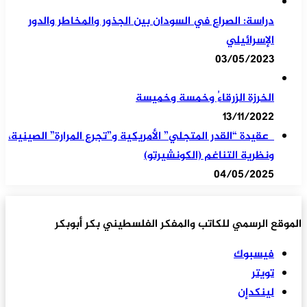
دراسة: الصراع في السودان بين الجذور والمخاطر والدور
الإسرائيلي
03/05/2023
الخرزة الزرقاءُ وخمسة وخميسة
13/11/2022
عقيدة “القدر المتجلي” الأمريكية و”تجرع المرارة” الصينية،
ونظرية التناغم (الكونشيرتو)
04/05/2025
الموقع الرسمي للكاتب والمفكر الفلسطيني بكر أبوبكر
فيسبوك
تويتر
لينكدإن