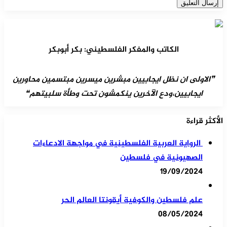
الكاتب والمفكر الفلسطيني: بكر أبوبكر
❞الاولى ان نظل ايجابيين مبشرين ميسرين مبتسمين محاورين
ايجابيين،ودع الآخرين ينكمشون تحت وطأة سلبيتهم❝
الأكثر قراءة
الرواية العربية الفلسطينية في مواجهة الادعاءات
الصهيونية في فلسطين
19/09/2024
علم فلسطين والكوفية أيقونتا العالم الحر
08/05/2024