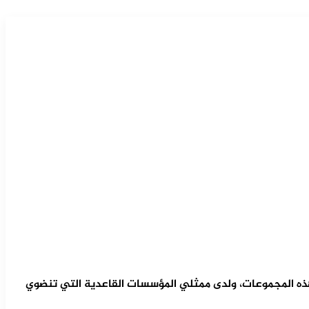
 هذه المجموعات، ولدى ممثلي المؤسسات القاعدية التي تنضوي