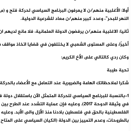
النهر للبحر”، وعدد كبير منهم/ن معاد للشرعية الدولية.
ثانيا: الاغلبية منهم/ن يرفضون الدولة العلمانية، فلا مانع لديهم 
أخيرًا، وعلى المستوى الشعبي لا يختلفون في قضايا اتخاذ مواقف
وكان ردي كالتالي على الأخ الكريم:
تحية طيبة
شكرا لملاحظاتك الهامة والضرورية عند التعامل مع الأعضاء بالحركة
في وثيقة الدوحة 2017). وعليه فإن عملية التشدد
الفلسطينية بالحق في فلسطين بلادنا منذ الأزل والى الأبد. وعليه أ
بالطروحات، وعدم التمييز بين الدولة (الكيان السياسي على المتاح م