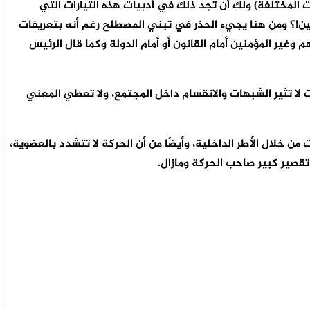
 المختلفة) ولك أن تجد ذلك في أدبيات هذه التيارات التي
ين!؟ ومن هنا يجيء الحذر في تبني المصطلح رغم أنه بتعريفات
غير المؤمنين أمام القانون أو أمام الدولة وكما قال الرئيس
 لا تثير الشبهات والانقسام داخل المجتمع، ولا تعطي المعني
ن خلال الأطر الداخلية، وأيضًا من أن الحركة لا تتشدد بالعضوية،
 تقصير كبير صاحب الحركة ومازال.