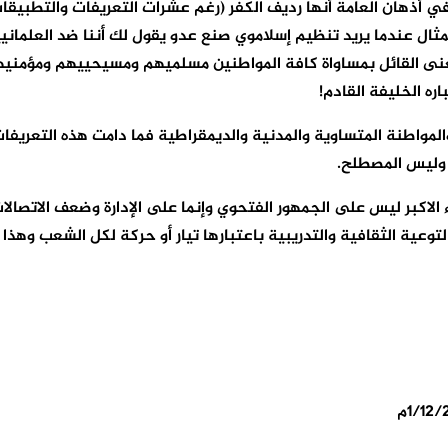
ي أذهان العامة أنها رديف الكفر (رغم عشرات التعريفات والتطبيقات
ال عندما يريد تنظيم إسلاموي صنع عدو يقول لك أننا ضد العلماني
معنى القائل بمساواة كافة المواطنين مسلميهم ومسيحييهم ومؤمنيهم و
ره الخليفة القادم!
لمواطنة المتساوية والمدنية والديمقراطية فما دامت هذه التعريفات
 وليس المصطلح.
لاكبر ليس على الجمهور الفتحوي وإنما على الإدارة وضعف الاتصالات م
التوعية الثقافية والتدريبية باعتبارها تيار أو حركة لكل الشعب وهذا