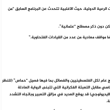
لحركة فتح و (م ت ف) المتمثل بإقامة الدولة على حدود 1967 من خلال تطبيق قرارات الرعية الدولية، حيث الاغلبية تتحدث عن البرنامج السابق “من
 لكن دون ذكر مصطلح “علمانية”.
 مواقف معادية من عدد من القيادات الفتحاوية.”
ي للحركة المتمثل الآن باستقلال دولة فلسطين القائمة، ولكنها تحت الاحتلال وبحدود العام 1967 فهو برنامج عام لكل الفلسطينيين والفصائل بما فيها فصيل “حماس” (للنظر
السياسي مقابل التعبئة الفكرانية التي تتبنى الرواية العادلة
ايديولوجي) قد يوقع العديد في مزالق التعبير وباتجاه التشدد
ة.