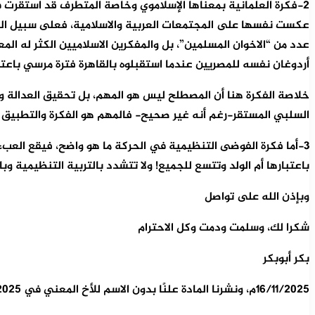
2-فكرة العلمانية بمعناها الإسلاموي وخاصة المتطرف قد استقرت ف
عكست نفسها على المجتمعات العربية والاسلامية، فعلى سبيل المث
عدد من “الاخوان المسلمين”، بل والمفكرين الاسلاميين الكثر له ال
أردوغان نفسه للمصريين عندما استقبلوه بالقاهرة فترة مرسي باعتبا
خلاصة الفكرة هنا أن المصطلح ليس هو المهم، بل تحقيق العدالة وا
السلبي المستقر-رغم أنه غير صحيح- فالمهم هو الفكرة والتطبيق
3-أما فكرة الفوضى التنظيمية في الحركة ما هو واضح، فيقع العبء ا
باعتبارها أم الولد وتتسع للجميع! ولا تتشدد بالتربية التنظيمية وب
وبإذن الله على تواصل
شكرا لك، وسلمت ودمت وكل الاحترام
بكر أبوبكر
16/11/2025م، ونشرنا المادة علنًا بدون الاسم للأخ المعني في 1/12/2025م