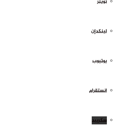
تويتر
لينكدإن
يوتيوب
انستقرام
سكريبد