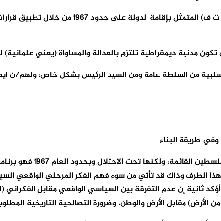
أولا: الأغلبية منهم/ن لا يعرفون البرنامج السياسي 
ان تكون مدنية ديمقراطية تلتزم بالعدالة والمساواة (يعني علمانية)
 سلبية من السلطة عامة ومن السيد الرئيس بشكل خاص، ولهم/ن ايضا
 وفي طريقة البناء
1-بالنسبة للبرنامج السياس
 عند الطرح بين هذا الطرف وذاك قد تأتي من سوء فهم الفكر المرحلي الواقعي 
ؤكد ثانية إن عدم التفرقة بين السياسي الواقعي مقابل الفكراني (ال
ن الأرض) مقابل الأرض والوطن، وضرورة التصالحية التاريخية المطلوب