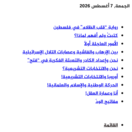
الجمعة, 7 أغسطس 2026
أخر الأخبار
رواية “قلب الظلام” في فلسطين
كتبتُ ولم أفهم لماذا؟
الأمور العاجلة أولًا
بين الإرهاب والفاشية وعصابات التلال الإسرائيلية
نحن وإعداد الكادر والتعبئة الفكرية في “فتح”
نحن والانتخابات التشريعية؟
أوروبا والانتخابات التشريعية!
الحركة الوطنية والإسلام والعلمانية!
أنا وعمارة العقل!
مفاتيح الودّ
القائمة