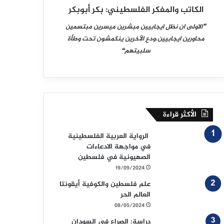
الكاتب والمفكر الفلسطيني: بكر أبوبكر
❞الاولى ان نظل ايجابيين مبشرين ميسرين مبتسمين
محاورين ايجابيين،ودع الآخرين ينكمشون تحت وطأة
سلبيتهم❝
الأكثر قراءة
الرواية العربية الفلسطينية
في مواجهة الادعاءات
الصهيونية في فلسطين
19/09/2024
علم فلسطين والكوفية أيقونتا
العالم الحر
08/05/2024
دراسة: الصراع في السودان