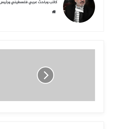
كاتب وباحث عربي فلسطيني ورئيس أكا
م
و
ق
ع
ا
ل
و
ي
ب