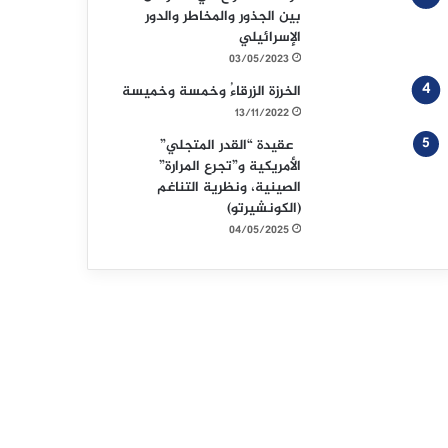
بين الجذور والمخاطر والدور
الإسرائيلي
03/05/2023
الخرزة الزرقاءُ وخمسة وخميسة
13/11/2022
عقيدة “القدر المتجلي”
الأمريكية و”تجرع المرارة”
الصينية، ونظرية التناغم
(الكونشيرتو)
04/05/2025