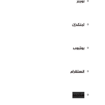
تويتر
لينكدإن
يوتيوب
انستقرام
سكريبد