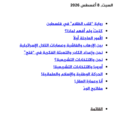
السبت, 8 أغسطس 2026
أخر الأخبار
رواية “قلب الظلام” في فلسطين
كتبتُ ولم أفهم لماذا؟
الأمور العاجلة أولًا
بين الإرهاب والفاشية وعصابات التلال الإسرائيلية
نحن وإعداد الكادر والتعبئة الفكرية في “فتح”
نحن والانتخابات التشريعية؟
أوروبا والانتخابات التشريعية!
الحركة الوطنية والإسلام والعلمانية!
أنا وعمارة العقل!
مفاتيح الودّ
القائمة