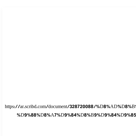
https://ar.scribd.com/document/328720088/%D
%D9%88%D8%A7%D9%84%D8%B9%D9%84%D9%8