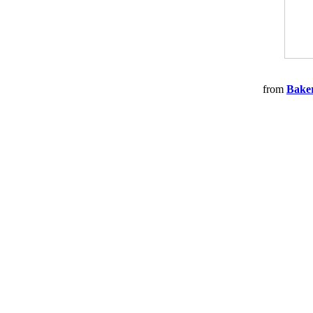
from
Bake