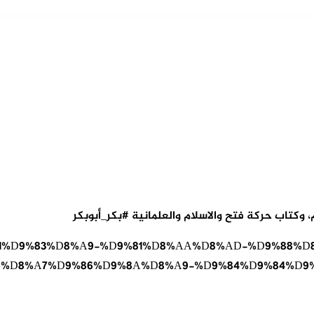
، وكتاب حركة فتح والاسلام والعلمانية #بكر_أبوبكر
8%AD%D8%B1%D9%83%D8%A9-%D9%81%D8%AA%D8%AD-%D9%
5%D8%A7%D9%86%D9%8A%D8%A9-%D9%84%D9%84%D9