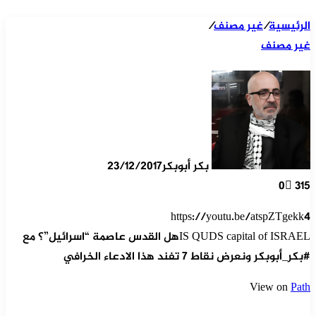
الرئيسية
/
غير مصنف
/
غير مصنف
بكر أبوبكر
23/12/2017
0
315
https://youtu.be/atspZTgekk4
IS QUDS capital of ISRAELهل القدس عاصمة “اسرائيل”؟ مع
#بكر_أبوبكر ونعرض نقاط 7 تفند هذا الادعاء الخرافي
View on
Path