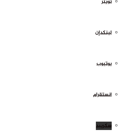
تويتر
لينكدإن
يوتيوب
انستقرام
سكريبد