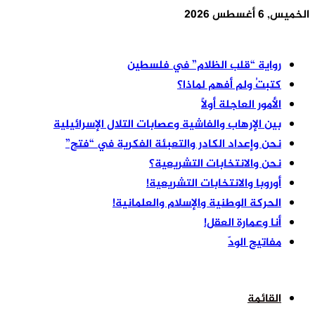
الخميس, 6 أغسطس 2026
أخر الأخبار
رواية “قلب الظلام” في فلسطين
كتبتُ ولم أفهم لماذا؟
الأمور العاجلة أولًا
بين الإرهاب والفاشية وعصابات التلال الإسرائيلية
نحن وإعداد الكادر والتعبئة الفكرية في “فتح”
نحن والانتخابات التشريعية؟
أوروبا والانتخابات التشريعية!
الحركة الوطنية والإسلام والعلمانية!
أنا وعمارة العقل!
مفاتيح الودّ
القائمة