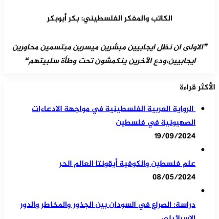
الكاتب والمفكر الفلسطيني: بكر أبوبكر
❞الاولى ان نظل ايجابيين مبشرين ميسرين مبتسمين محاورين
ايجابيين،ودع الآخرين ينكمشون تحت وطأة سلبيتهم❝
الأكثر قراءة
الرواية العربية الفلسطينية في مواجهة الادعاءات
الصهيونية في فلسطين
19/09/2024
علم فلسطين والكوفية أيقونتا العالم الحر
08/05/2024
دراسة: الصراع في السودان بين الجذور والمخاطر والدور
الإسرائيلي