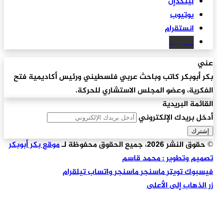
لينكدإن
يوتيوب
انستقرام
سكريبد
عني
بكر أبوبكر كاتب وباحث عربي فلسطيني ورئيس أكاديمية فتح
الفكرية، وعضو المجلس الاستشاري للحركة.
القائمة البريدية
أدخل بريدك الإلكتروني
© حقوق النشر 2026، جميع الحقوق محفوظة لـ
موقع بكر أبوبكر
تصميم وتطوير : محمد قاسم
فيسبوك
تويتر
ماسنجر
ماسنجر
واتساب
تيلقرام
زر الذهاب إلى الأعلى