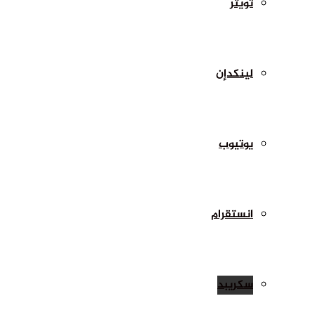
تويتر
لينكدإن
يوتيوب
انستقرام
سكريبد