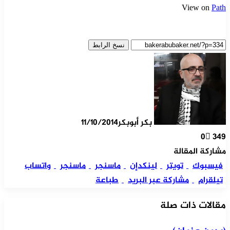
View on
Path
نسخ الرابط
بكر أبوبكر
11/10/2014
0
349
مشاركة المقالة
فيسبوك
تويتر
لينكدإن
ماسنجر
ماسنجر
واتساب
تيلقرام
مشاركة عبر البريد
طباعة
مقالات ذات صلة