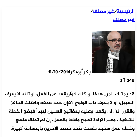
الرئيسية
/
غير مصنف
/
غير مصنف
بكر أبوبكر
11/10/2014
0
349
قد يمتلك المرء هدفا، ولكنه خوّاريقعد عن الفعل، او تائه لا يعرف
السبيل، او لا يعرف باب الولوج ؟فإن حدد هدفه وامتلك الحافز
والقرار اذن لن يقعد، وعليه بمفاتيح السبيل ليبدأ فيضع الخطة
للتنفيذ ، وعبر الارادة تصبح واقعا بالعمل. إن لم تملك منهج
وخطة عمل ستجد نفسك تنفذ خطط الآخرين بابتسامة كبيرة.