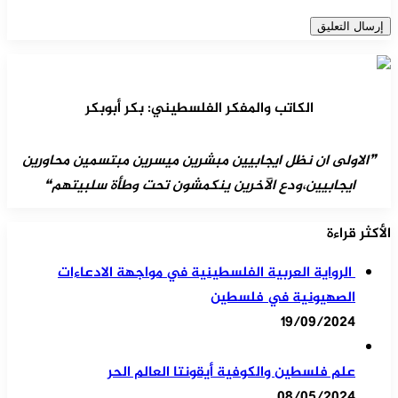
الكاتب والمفكر الفلسطيني: بكر أبوبكر
❞الاولى ان نظل ايجابيين مبشرين ميسرين مبتسمين محاورين
ايجابيين،ودع الآخرين ينكمشون تحت وطأة سلبيتهم❝
الأكثر قراءة
الرواية العربية الفلسطينية في مواجهة الادعاءات
الصهيونية في فلسطين
19/09/2024
علم فلسطين والكوفية أيقونتا العالم الحر
08/05/2024