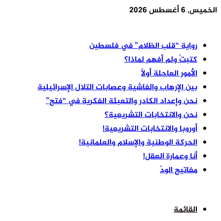
الخميس, 6 أغسطس 2026
أخر الأخبار
رواية “قلب الظلام” في فلسطين
كتبتُ ولم أفهم لماذا؟
الأمور العاجلة أولًا
بين الإرهاب والفاشية وعصابات التلال الإسرائيلية
نحن وإعداد الكادر والتعبئة الفكرية في “فتح”
نحن والانتخابات التشريعية؟
أوروبا والانتخابات التشريعية!
الحركة الوطنية والإسلام والعلمانية!
أنا وعمارة العقل!
مفاتيح الودّ
القائمة