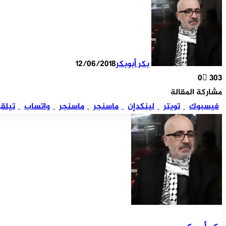
بكر أبوبكر
12/06/2018
0
303
مشاركة المقالة
فيسبوك
تويتر
لينكدإن
ماسنجر
ماسنجر
واتساب
تيلقر