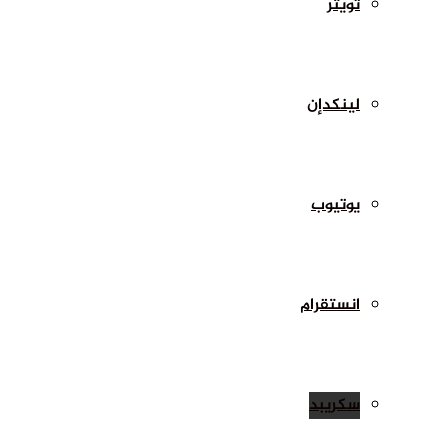
تويتر
لينكدإن
يوتيوب
انستقرام
سكريبد