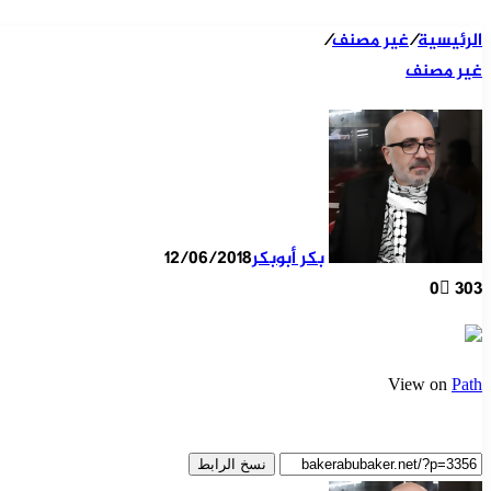
الرئيسية
/
غير مصنف
/
غير مصنف
بكر أبوبكر
12/06/2018
0
303
View on
Path
نسخ الرابط