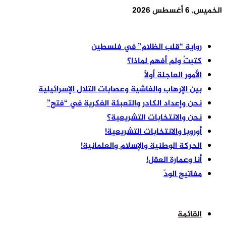
الخميس, 6 أغسطس 2026
أخر الأخبار
رواية “قلب الظلام” في فلسطين
كتبتُ ولم أفهم لماذا؟
الأمور العاجلة أولًا
بين الإرهاب والفاشية وعصابات التلال الإسرائيلية
نحن وإعداد الكادر والتعبئة الفكرية في “فتح”
نحن والانتخابات التشريعية؟
أوروبا والانتخابات التشريعية!
الحركة الوطنية والإسلام والعلمانية!
أنا وعمارة العقل!
مفاتيح الودّ
القائمة