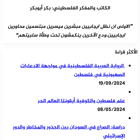
الكاتب والمفكر الفلسطيني: بكر أبوبكر
❞الاولى ان نظل ايجابيين مبشرين ميسرين مبتسمين محاورين
ايجابيين،ودع الآخرين ينكمشون تحت وطأة سلبيتهم❝
الأكثر قراءة
الرواية العربية الفلسطينية في مواجهة الادعاءات
الصهيونية في فلسطين
19/09/2024
علم فلسطين والكوفية أيقونتا العالم الحر
08/05/2024
دراسة: الصراع في السودان بين الجذور والمخاطر والدور
الإسرائيلي