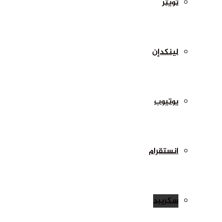
تويتر
لينكدإن
يوتيوب
انستقرام
سكريبد