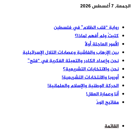
الجمعة, 7 أغسطس 2026
أخر الأخبار
رواية “قلب الظلام” في فلسطين
كتبتُ ولم أفهم لماذا؟
الأمور العاجلة أولًا
بين الإرهاب والفاشية وعصابات التلال الإسرائيلية
نحن وإعداد الكادر والتعبئة الفكرية في “فتح”
نحن والانتخابات التشريعية؟
أوروبا والانتخابات التشريعية!
الحركة الوطنية والإسلام والعلمانية!
أنا وعمارة العقل!
مفاتيح الودّ
القائمة