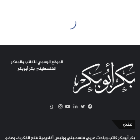
الموقع الرسمي للكاتب والمفكر
الفلسطيني بكر أبوبكر
سكريبد
تويتر
فيسبوك
لينكدإن
يوتيوب
انستقرام
عني
بكر أبوبكر كاتب وباحث عربي فلسطيني ورئيس أكاديمية فتح الفكرية، وعضو