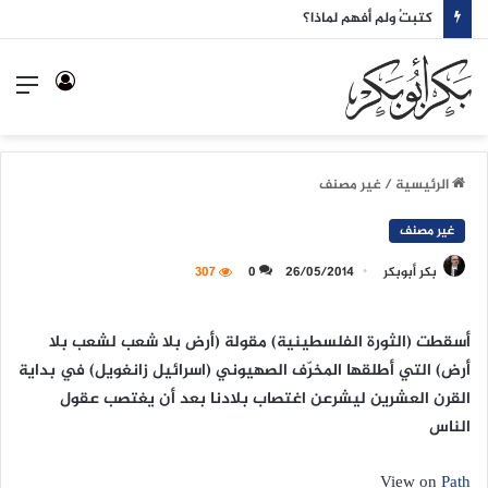
كتبتُ ولم أفهم لماذا؟
تسجيل
الق
الدخول
الرئيسية
/
غير مصنف
غير مصنف
بكر أبوبكر
26/05/2014
0
307
أسقطت (الثورة الفلسطينية) مقولة (أرض بلا شعب لشعب بلا
أرض) التي أطلقها المخرّف الصهيوني (اسرائيل زانغويل) في بداية
القرن العشرين ليشرعن اغتصاب بلادنا بعد أن يغتصب عقول
الناس
View on
Path